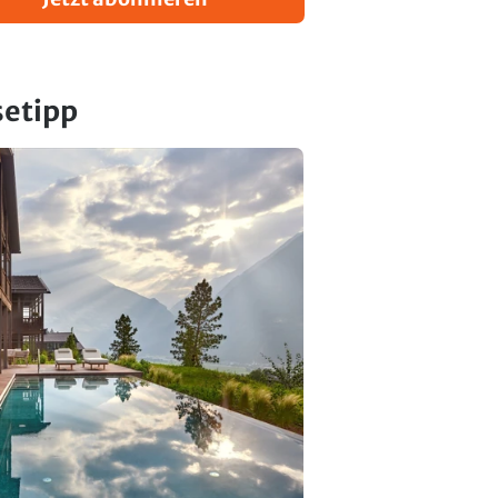
setipp