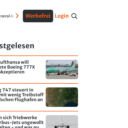
Werbefrei
Login
neral Aviation
Verteidigung
Interviews
Fracht
Geschichte
Sicherheit
Ko
stgelesen
ufthansa will
tete Boeing 777X
akzeptieren
 747 steuert in
mit wenig Treibstoff
lschen Flughafen an
 sich Triebwerke
rbus-Jets ungewollt
alten - und was nun