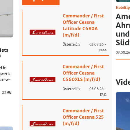
Hoteltip
Amo
Commander / First
Officer Cessna
Ahr
Latitude C680A
und
(m/f/d)
Süd
Österreich
03.08.26 -
Jets
17:44
03.08.26
n
Commander / First
d in
Officer Cessna
ebwerk
C560XLS (m/f/d)
tcrew-
Vid
Österreich
03.08.26 -
23
17:41
Commander / First
Officer Cessna 525
(m/f/d)