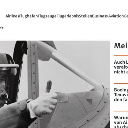
Airlines
Flughäfen
Flugzeuge
Flugerlebnis
Stellen
Business Aviation
Ge
nde
Mei
Auch L
veral
nicht 
Boeing
Texas 
den fa
Warum
von Ai
absch