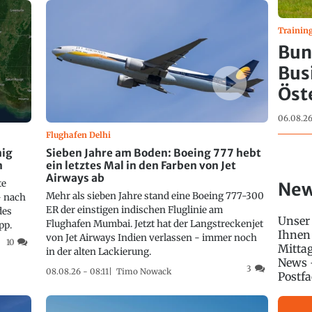
Trainin
Bun
Bus
Öst
06.08.26
Flughafen Delhi
nig
Sieben Jahre am Boden: Boeing 777 hebt
n
ein letztes Mal in den Farben von Jet
Airways ab
te
New
Mehr als sieben Jahre stand eine Boeing 777-300
 - nach
ER der einstigen indischen Fluglinie am
des
Unser 
Flughafen Mumbai. Jetzt hat der Langstreckenjet
pp.
Ihnen
von Jet Airways Indien verlassen - immer noch
10
Mittag
in der alten Lackierung.
News –
3
08.08.26 - 08:11
Timo Nowack
Postfa