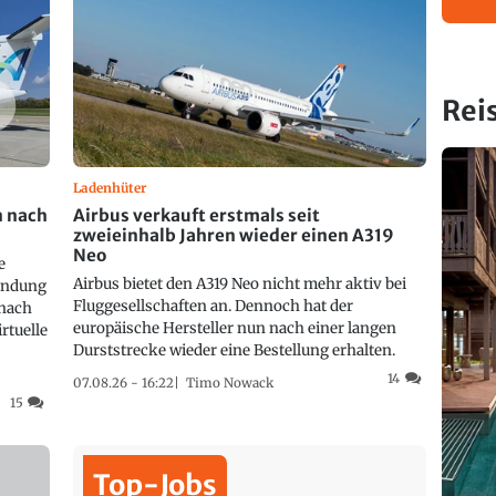
Rei
Ladenhüter
n nach
Airbus verkauft erstmals seit
zweieinhalb Jahren wieder einen A319
Neo
e
Airbus bietet den A319 Neo nicht mehr aktiv bei
bindung
Fluggesellschaften an. Dennoch hat der
 nach
europäische Hersteller nun nach einer langen
irtuelle
Durststrecke wieder eine Bestellung erhalten.
14
07.08.26 - 16:22
Timo Nowack
15
Top-Jobs