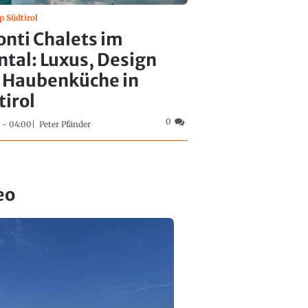
p Südtirol
nti Chalets im
ntal: Luxus, Design
 Haubenküche in
tirol
0
 - 04:00
Peter Pfänder
eo