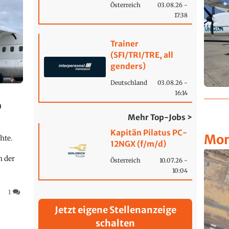
Österreich
03.08.26 -
17:38
Trainer
(SFI/TRI/TRE, all
genders)
Deutschland
03.08.26 -
16:14
n
Mehr Top-Jobs >
Kapitän Pilatus PC-
Mon
hte.
12NGX (f/m/d)
n der
Österreich
10.07.26 -
10:04
1
Jetzt eigene Stellenanzeige
schalten