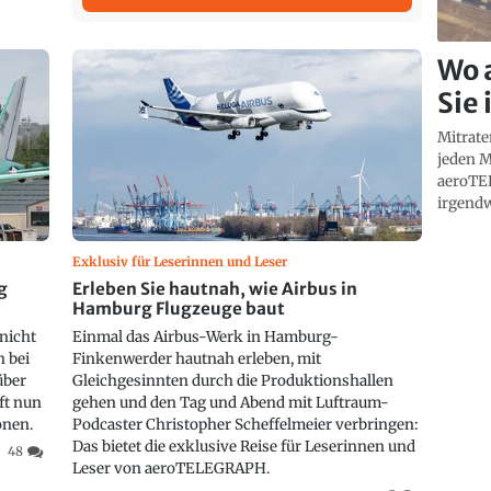
Wo 
Sie
Mitrate
jeden M
aeroTE
irgendw
Exklusiv für Leserinnen und Leser
g
Erleben Sie hautnah, wie Airbus in
Hamburg Flugzeuge baut
 nicht
Einmal das Airbus-Werk in Hamburg-
h bei
Finkenwerder hautnah erleben, mit
über
Gleichgesinnten durch die Produktionshallen
ft nun
gehen und den Tag und Abend mit Luftraum-
onen.
Podcaster Christopher Scheffelmeier verbringen:
Das bietet die exklusive Reise für Leserinnen und
48
Leser von aeroTELEGRAPH.