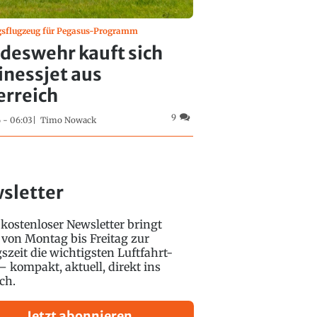
gsflugzeug für Pegasus-Programm
deswehr kauft sich
inessjet aus
erreich
9
 - 06:03
Timo Nowack
sletter
kostenloser Newsletter bringt
 von Montag bis Freitag zur
szeit die wichtigsten Luftfahrt-
 kompakt, aktuell, direkt ins
ch.
Jetzt abonnieren