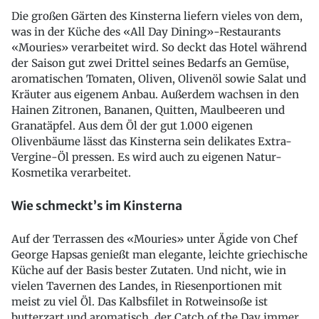
Die großen Gärten des Kinsterna liefern vieles von dem,
was in der Küche des «All Day Dining»-Restaurants
«Mouries» verarbeitet wird. So deckt das Hotel während
der Saison gut zwei Drittel seines Bedarfs an Gemüse,
aromatischen Tomaten, Oliven, Olivenöl sowie Salat und
Kräuter aus eigenem Anbau. Außerdem wachsen in den
Hainen Zitronen, Bananen, Quitten, Maulbeeren und
Granatäpfel. Aus dem Öl der gut 1.000 eigenen
Olivenbäume lässt das Kinsterna sein delikates Extra-
Vergine-Öl pressen. Es wird auch zu eigenen Natur-
Kosmetika verarbeitet.
Wie schmeckt’s im Kinsterna
Auf der Terrassen des «Mouries» unter Ägide von Chef
George Hapsas genießt man elegante, leichte griechische
Küche auf der Basis bester Zutaten. Und nicht, wie in
vielen Tavernen des Landes, in Riesenportionen mit
meist zu viel Öl. Das Kalbsfilet in Rotweinsoße ist
butterzart und aromatisch, der Catch of the Day immer