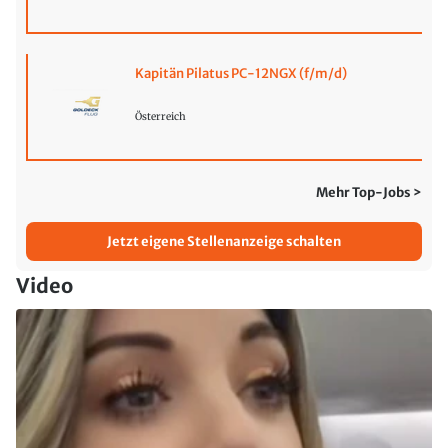
Kapitän Pilatus PC-12NGX (f/m/d)
Österreich
Mehr Top-Jobs >
Jetzt eigene Stellenanzeige schalten
Video