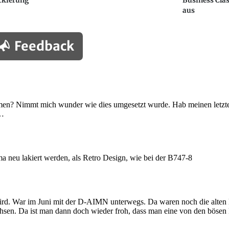
ckierung
Business Cla
aus
Feedback