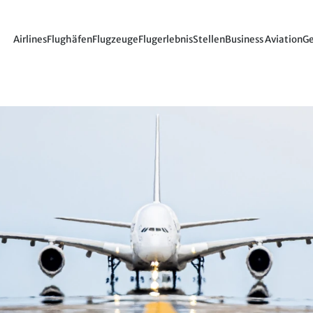
Airlines
Flughäfen
Flugzeuge
Flugerlebnis
Stellen
Business Aviation
Ge