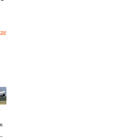
tze
26