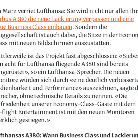
 März verriet Lufthansa: Sie wird nicht nur allen ih
rbus A380 die neue Lackierung verpassen und eine
ue Business Class einbauen
. Sondern die
uggesellschaft ist auch dabei, die Sitze in der Econ
ass mit neuen Bildschirmen auszustatten.
ttlerweile ist das Projekt fast abgeschlossen: «Sieb
n acht für Lufthansa fliegende A380 sind bereits
gerüstet», so ein Lufthansa-Sprecher. Die neuen
nitore würden sich durch «eine deutlich verbessert
dienbarkeit und Performance» auszeichnen, sagte d
recher, ohne technische Details zu nennen. «Die
friedenheit unserer Economy-Class-Gäste mit dem
-flight Entertainment ist mit den neuen Monitoren
rklich gestiegen.»
fthansas A380: Wann Business Class und Lackieru