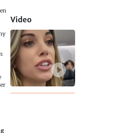
ren
Video
omy
en
e
er
ng