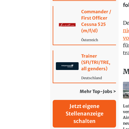
fo
Commander /
First Officer
De
Cessna 525
ni
(m/f/d)
v
Österreich
fü
tr
Trainer
(SFI/TRI/TRE,
all genders)
M
Deutschland
Mehr Top-Jobs >
Jetzt eigene
Lu
ver
Stellenanzeige
Air
schalten
ne