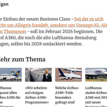
lgen
r Einbau der neuen Business Class -
bei der es sich
cht um Allegris handelt, sondern um Vantage-XL-Si
on Thompson
- soll im Februar 2026 beginnen. Die
nf A380, die noch die alte Lufthansa-Bemalung
agen, sollen bis 2028 umlackiert werden.
ehr zum Thema
fthansa
«Wir arbeiten
Welche Airbus-
Lufthansa
passt allen
auf einigen
A380-Teile
stattet Airbus
bus A380 die
Airbus-A380-
besonders
A380 erst 20
ue
Programmen»
gefragt sind
mit neuer