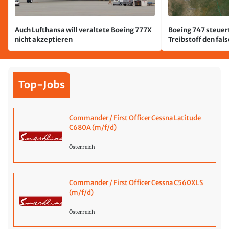
Auch Lufthansa will veraltete Boeing 777X
Boeing 747 steuert
nicht akzeptieren
Treibstoff den fal
Top-Jobs
Commander / First Officer Cessna Latitude
C680A (m/f/d)
Österreich
Commander / First Officer Cessna C560XLS
(m/f/d)
Österreich