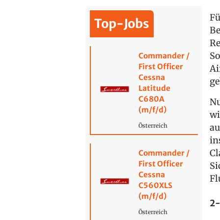
Fü
Top-Jobs
Be
Re
So
Commander /
First Officer
Ai
Cessna
ge
Latitude
C680A
Nu
(m/f/d)
wi
au
Österreich
in
Cl
Commander /
First Officer
Si
Cessna
Fl
C560XLS
(m/f/d)
2-
Österreich