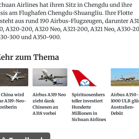
chuan Airlines hat ihren Sitz in Chengdu und ihre
sis am Flughafen Chengdu-Shuangliu. Ihre Flotte
steht aus rund 190 Airbus-Flugzeugen, darunter A3
0, A320-200, A320 Neo, A321-200, A321 Neo, A330-20
30-300 und A350-900.
ehr zum Thema
 China wird
Airbus A319 Neo
Spirituosenhers
Airbus A350-
ue A319-Neo-
zieht dank
teller investiert
1000 ULR glü
reiberin
Chinesen an
Hunderte
Australien-
A318 vorbei
Millionen in
Debüt
Sichuan Airlines