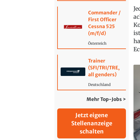
Je
Commander /
ac
First Officer
Ko
Cessna 525
is
(m/f/d)
ha
Österreich
Ec
Trainer
(SFI/TRI/TRE,
all genders)
Deutschland
Mehr Top-Jobs >
Jetzt eigene
Stellenanzeige
schalten