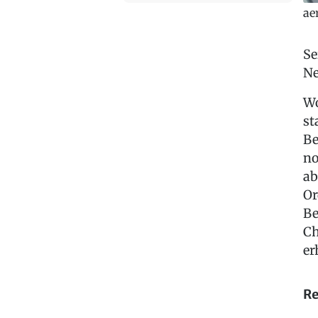
ae
Se
Ne
Wo
st
Be
no
ab
Or
Be
Ch
er
Re