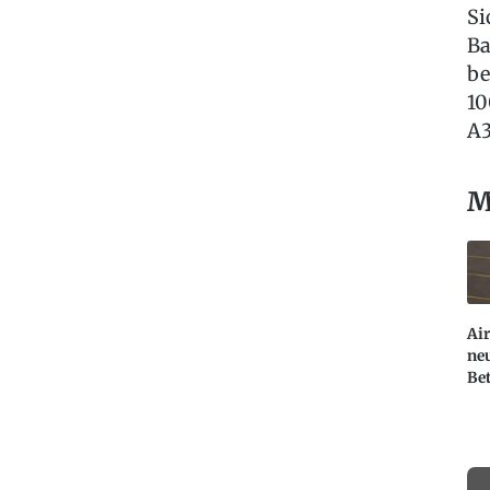
Si
Ba
be
10
A3
M
Air
ne
Bet