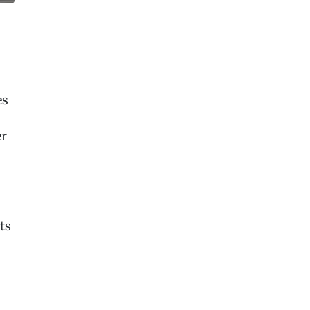
es
er
ts