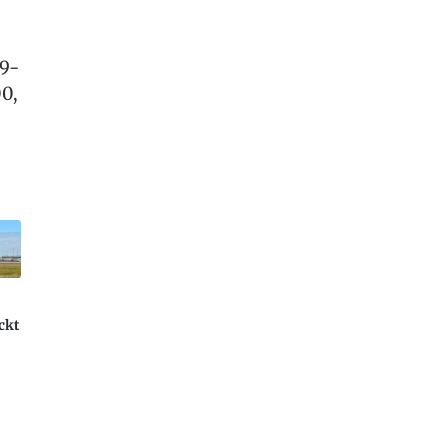
19-
0,
ckt