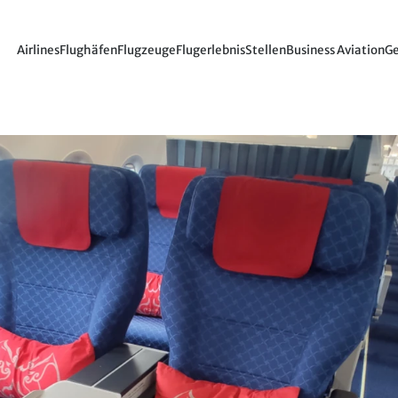
Airlines
Flughäfen
Flugzeuge
Flugerlebnis
Stellen
Business Aviation
Ge