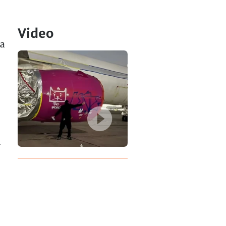
Video
na
-