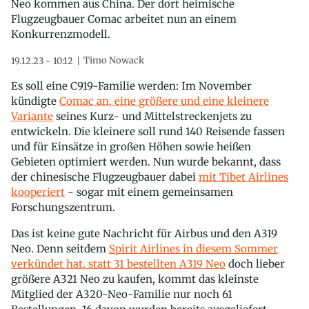
Neo kommen aus China. Der dort heimische
Flugzeugbauer Comac arbeitet nun an einem
Konkurrenzmodell.
Timo Nowack
19.12.23 - 10:12
Es soll eine C919-Familie werden: Im November
kündigte
Comac an, eine größere und eine kleinere
Variante
seines Kurz- und Mittelstreckenjets zu
entwickeln. Die kleinere soll rund 140 Reisende fassen
und für Einsätze in großen Höhen sowie heißen
Gebieten optimiert werden. Nun wurde bekannt, dass
der chinesische Flugzeugbauer dabei
mit Tibet Airlines
kooperiert
- sogar mit einem gemeinsamen
Forschungszentrum.
Das ist keine gute Nachricht für Airbus und den A319
Neo. Denn seitdem
Spirit Airlines in diesem Sommer
verkündet hat, statt 31 bestellten A319 Neo
doch lieber
größere A321 Neo zu kaufen, kommt das kleinste
Mitglied der A320-Neo-Familie nur noch 61