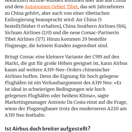
bekannten Airline-Kunden kommen aber alle aus China
und dem
Autonomen Gebiet Tibet
, das seit Jahrzehnten
zu China gehört, aber auch von einer tibetischen
Exilregierung beansprucht wird: Air China (5
bestellt/bisher 0 erhalten), China Southern Airlines (9/4),
Sichuan Airlines (2/0) und die neue Comac-Partnerin
Tibet Airlines (7/7). Hinzu kommen 29 bestellte
Flugzeuge, die keinem Kunden zugeordnet sind.
Bringt Comac eine kleinere Variante der C919 auf den
Markt, die gut für große Höhen geeignet ist, kann Airbus
kaum auf weitere A319-Neo-Orders chinesischer
Airlines hoffen. Denn die Eignung für hoch gelegene
Flughäfen ist ein Verkaufsargument des A319 Neo: «Er
ist ideal in schwierigen Bedingungen wie hoch
gelegenen Flughäfen oder heißem Klima», sagte
Marketingmanager Antonio Da Costa einst auf die Frage,
wieso der Flugzeugbauer trotz des moderneren A220 am
A319 Neo festhalte.
Ist Airbus doch breiter aufgestellt?