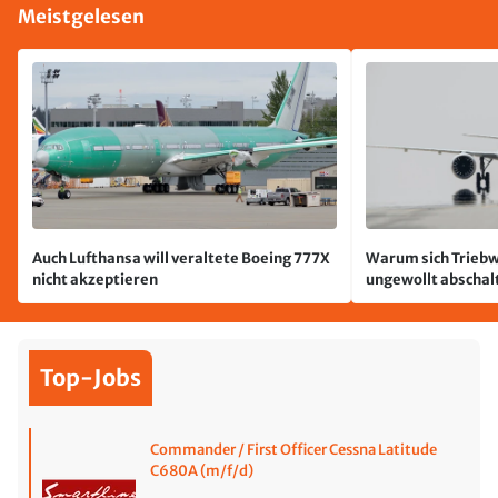
Meistgelesen
Auch Lufthansa will veraltete Boeing 777X
Warum sich Triebw
nicht akzeptieren
ungewollt abschal
passiert
Top-Jobs
Commander / First Officer Cessna Latitude
C680A (m/f/d)