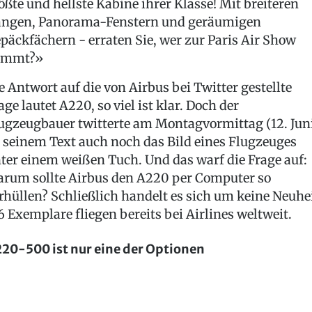
ößte und hellste Kabine ihrer Klasse! Mit breiteren
ngen, Panorama-Fenstern und geräumigen
päckfächern - erraten Sie, wer zur Paris Air Show
ommt?»
e Antwort auf die von Airbus bei Twitter gestellte
age lautet A220, so viel ist klar. Doch der
ugzeugbauer twitterte am Montagvormittag (12. Jun
 seinem Text auch noch das Bild eines Flugzeuges
ter einem weißen Tuch. Und das warf die Frage auf:
rum sollte Airbus den A220 per Computer so
rhüllen? Schließlich handelt es sich um keine Neuhei
6 Exemplare fliegen bereits bei Airlines weltweit.
20-500 ist nur eine der Optionen