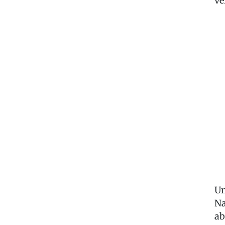
ve
Un
Na
ab