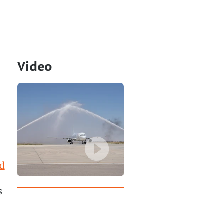
Video
nd
s