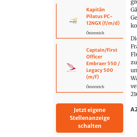
gr
Gä
Kapitän
Pilatus PC-
Ge
12NGX (f/m/d)
k
Österreich
Di
Fr
Captain/First
Fl
Officer
zu
Embraer 550 /
un
Legacy 500
(m/f)
Wa
ve
Österreich
21
A2
Jetzt eigene
Stellenanzeige
schalten