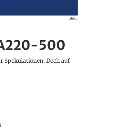
Airbus
f A220-500
ür Spekulationen. Doch auf
s