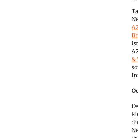
Ta
Ne
A2
Br
is
A2
& 
so
In
Od
De
kl
di
Ne