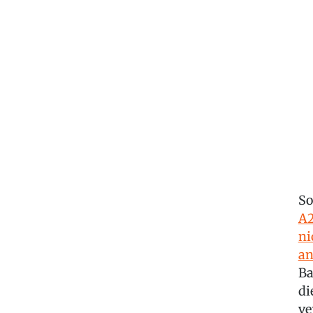
So
A2
ni
an
Ba
di
ve