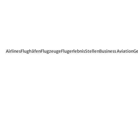
Airlines
Flughäfen
Flugzeuge
Flugerlebnis
Stellen
Business Aviation
Ge