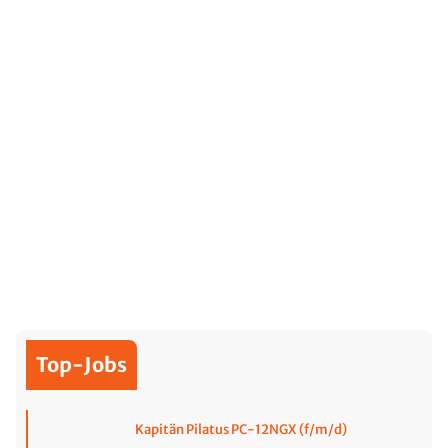
Top-Jobs
Kapitän Pilatus PC-12NGX (f/m/d)