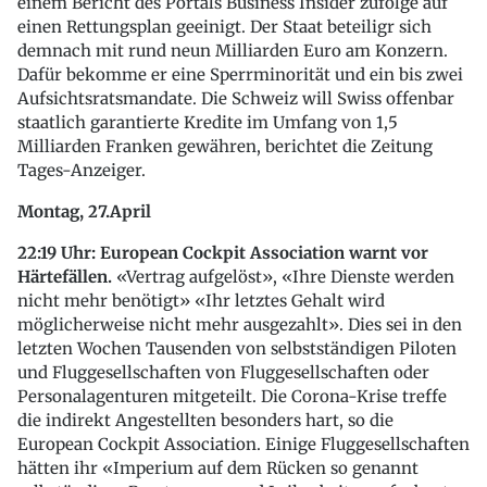
einem Bericht des Portals Business Insider zufolge auf
einen Rettungsplan geeinigt. Der Staat beteiligr sich
demnach mit rund neun Milliarden Euro am Konzern.
Dafür bekomme er eine Sperrminorität und ein bis zwei
Aufsichtsratsmandate. Die Schweiz will Swiss offenbar
staatlich garantierte Kredite im Umfang von 1,5
Milliarden Franken gewähren, berichtet die Zeitung
Tages-Anzeiger.
Montag, 27.April
22:19 Uhr: European Cockpit Association warnt vor
Härtefällen.
«Vertrag aufgelöst», «Ihre Dienste werden
nicht mehr benötigt» «Ihr letztes Gehalt wird
möglicherweise nicht mehr ausgezahlt». Dies sei in den
letzten Wochen Tausenden von selbstständigen Piloten
und Fluggesellschaften von Fluggesellschaften oder
Personalagenturen mitgeteilt. Die Corona-Krise treffe
die indirekt Angestellten besonders hart, so die
European Cockpit Association. Einige Fluggesellschaften
hätten ihr «Imperium auf dem Rücken so genannt