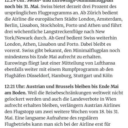
12:29 Uhr: Swiss- und Eurowings-Minimalflugplan
noch bis 31. Mai.
Swiss bietet derzeit drei Prozent des
ursprünglichen Flugprogramms an. Ab Zürich bedient
die Airline die europäischen Städte London, Amsterdam,
Berlin, Lissabon, Stockholm, Porto und Athen und führt
drei wöchentliche Langstreckenflüge nach New
York/Newark durch. Ab Genf bedient Swiss weiterhin
London, Athen, Lissabon und Porto. Dabei bleibt es
vorerst. Swiss gibt bekannt, den Minimalflugplan noch
mindestens bis Ende Mai aufrecht zu erhalten.
Eurowings fliegt laut einer Mitteilung von Lufthansa
ebenfalls weiter mit einem Rumpfprogramm ab den
Flughäfen Düsseldorf, Hamburg, Stuttgart und Köln
12:21 Uhr: Austrian und Brussels bleiben bis Ende Mai
am Boden.
Weil die Reisebeschränkungen weltweit nicht
gelockert werden und auch die Landeverbote in Wien
aufrecht erhalten bleiben, verlängern Austrian Airlines
den Flugstopp um zwei weitere Wochen vom 18. bis 31.
Mai. Eine langsame Aufnahme des regulären
Flugbetriebs kann man sich bei der Airline erst für