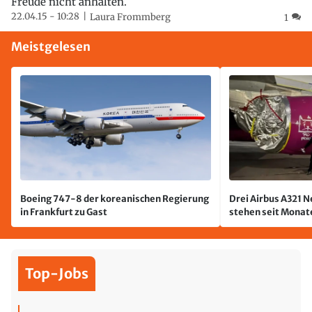
Freude nicht anhalten.
22.04.15 - 10:28
Laura Frommberg
1
Meistgelesen
Boeing 747-8 der koreanischen Regierung
Drei Airbus A321 
in Frankfurt zu Gast
stehen seit Monate
jetzt wurde einer 
Top-Jobs