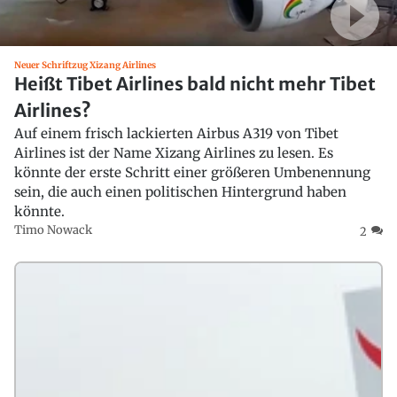
Neuer Schriftzug Xizang Airlines
Heißt Tibet Airlines bald nicht mehr Tibet
Airlines?
Auf einem frisch lackierten Airbus A319 von Tibet
Airlines ist der Name Xizang Airlines zu lesen. Es
könnte der erste Schritt einer größeren Umbenennung
sein, die auch einen politischen Hintergrund haben
könnte.
Timo Nowack
2