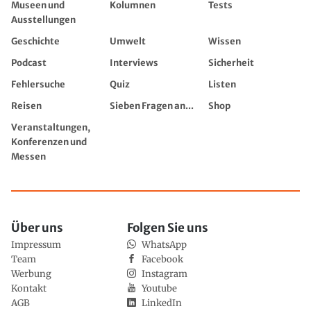
Museen und
Kolumnen
Tests
Ausstellungen
Geschichte
Umwelt
Wissen
Podcast
Interviews
Sicherheit
Fehlersuche
Quiz
Listen
Reisen
Sieben Fragen an...
Shop
Veranstaltungen,
Konferenzen und
Messen
Über uns
Folgen Sie uns
Impressum
WhatsApp
Team
Facebook
Werbung
Instagram
Kontakt
Youtube
AGB
LinkedIn