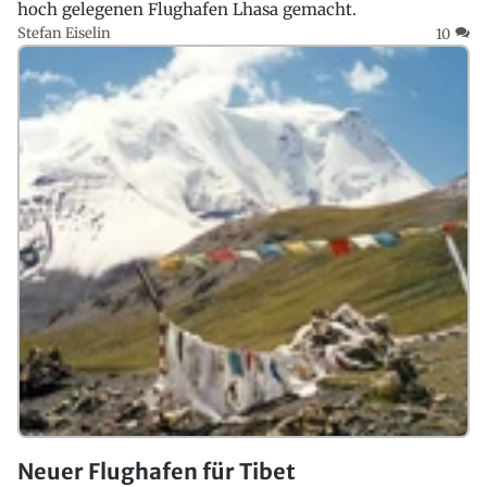
hoch gelegenen Flughafen Lhasa gemacht.
Stefan Eiselin
10
Neuer Flughafen für Tibet