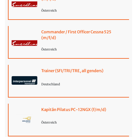
Österreich
Commander / First Officer Cessna 525
(m/f/d)
Österreich
Trainer (SFI/TRI/TRE, all genders)
Deutschland
Kapitän Pilatus PC-12NGX (f/m/d)
Österreich