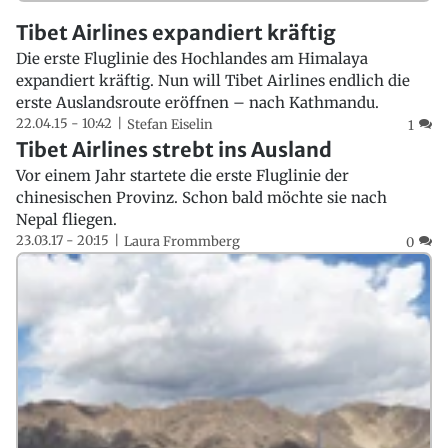
Tibet Airlines expandiert kräftig
Die erste Fluglinie des Hochlandes am Himalaya
expandiert kräftig. Nun will Tibet Airlines endlich die
erste Auslandsroute eröffnen – nach Kathmandu.
22.04.15 - 10:42
Stefan Eiselin
1
Tibet Airlines strebt ins Ausland
Vor einem Jahr startete die erste Fluglinie der
chinesischen Provinz. Schon bald möchte sie nach
Nepal fliegen.
23.03.17 - 20:15
Laura Frommberg
0