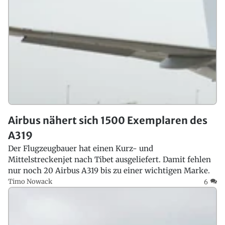
Airbus nähert sich 1500 Exemplaren des
A319
Der Flugzeugbauer hat einen Kurz- und
Mittelstreckenjet nach Tibet ausgeliefert. Damit fehlen
nur noch 20 Airbus A319 bis zu einer wichtigen Marke.
Timo Nowack
6