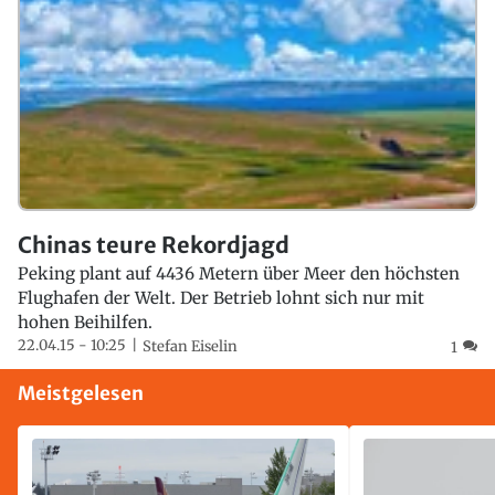
Chinas teure Rekordjagd
Peking plant auf 4436 Metern über Meer den höchsten
Flughafen der Welt. Der Betrieb lohnt sich nur mit
hohen Beihilfen.
22.04.15 - 10:25
Stefan Eiselin
1
Meistgelesen