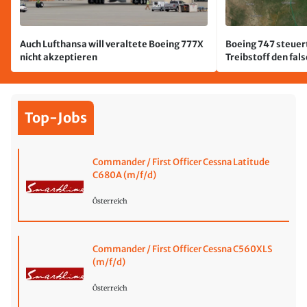
Auch Lufthansa will veraltete Boeing 777X
Boeing 747 steuert
nicht akzeptieren
Treibstoff den fal
Top-Jobs
Commander / First Officer Cessna Latitude
C680A (m/f/d)
Österreich
Commander / First Officer Cessna C560XLS
(m/f/d)
Österreich