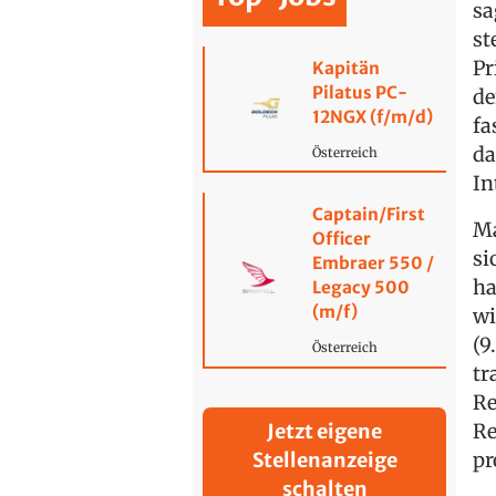
sa
st
Pr
Kapitän
Pilatus PC-
de
12NGX (f/m/d)
fa
da
Österreich
In
Captain/First
Ma
Officer
si
Embraer 550 /
ha
Legacy 500
(m/f)
wi
(9
Österreich
tr
Re
Re
Jetzt eigene
pr
Stellenanzeige
schalten