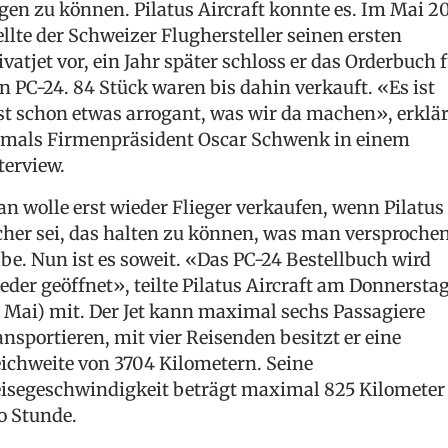
gen zu können. Pilatus Aircraft konnte es. Im Mai 2
ellte der Schweizer Flughersteller seinen ersten
ivatjet vor, ein Jahr später schloss er das Orderbuch 
n PC-24. 84 Stück waren bis dahin verkauft. «Es ist
st schon etwas arrogant, was wir da machen», erklär
mals Firmenpräsident Oscar Schwenk in einem
terview.
n wolle erst wieder Flieger verkaufen, wenn Pilatus
cher sei, das halten zu können, was man versproche
be. Nun ist es soweit. «Das PC-24 Bestellbuch wird
eder geöffnet», teilte Pilatus Aircraft am Donnersta
. Mai) mit. Der Jet kann maximal sechs Passagiere
ansportieren, mit vier Reisenden besitzt er eine
ichweite von 3704 Kilometern. Seine
isegeschwindigkeit beträgt maximal 825 Kilometer
o Stunde.