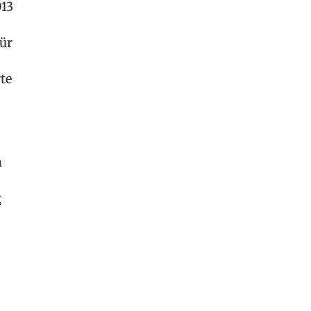
013
für
te
n
g