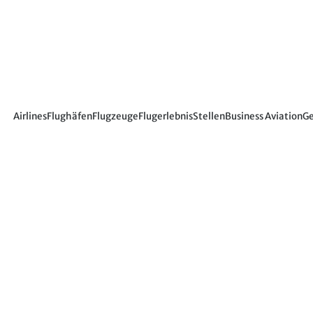
Airlines
Flughäfen
Flugzeuge
Flugerlebnis
Stellen
Business Aviation
Ge