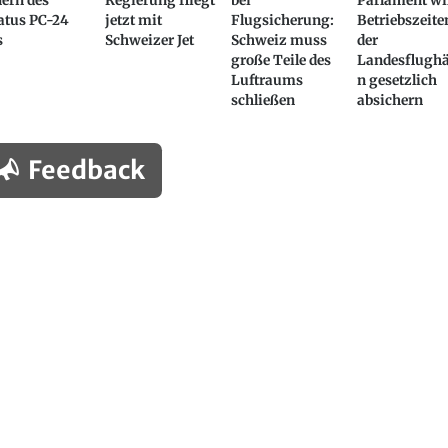
ern des
Regierung fliegt
bei
Parlament wi
atus PC-24
jetzt mit
Flugsicherung:
Betriebszeite
s
Schweizer Jet
Schweiz muss
der
große Teile des
Landesflughä
Luftraums
n gesetzlich
schließen
absichern
Feedback