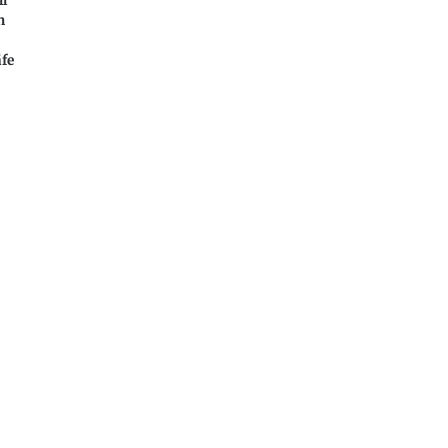
ll
n
fe