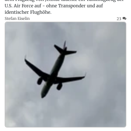
U.S. Air Force auf - ohne Transponder und auf
identischer Flughöhe.
Stefan Eiselin
23