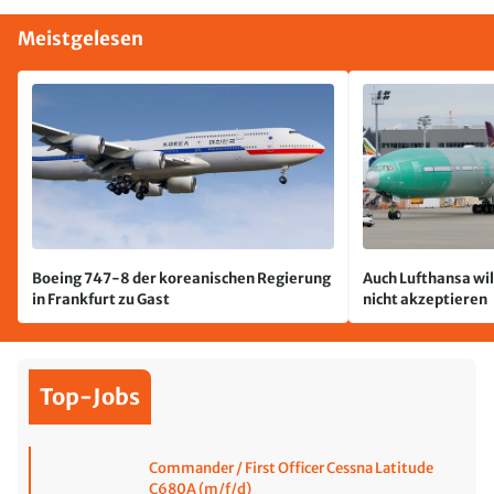
Meistgelesen
Boeing 747-8 der koreanischen Regierung
Auch Lufthansa wil
in Frankfurt zu Gast
nicht akzeptieren
Top-Jobs
Commander / First Officer Cessna Latitude
C680A (m/f/d)