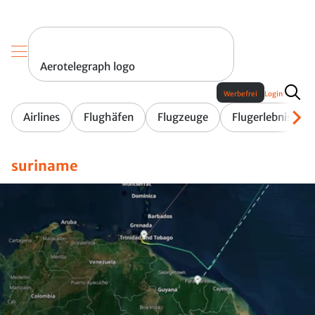
Aerotelegraph logo
Werbefrei
Login
Airlines
Flughäfen
Flugzeuge
Flugerlebnis
suriname