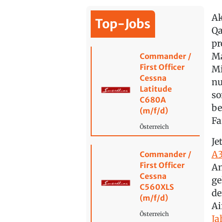
Ak
Top-Jobs
Qa
pr
Ma
Commander /
First Officer
Mi
Cessna
nu
Latitude
so
C680A
be
(m/f/d)
Fa
Österreich
Je
A3
Commander /
First Officer
An
Cessna
ge
C560XLS
de
(m/f/d)
Ai
Österreich
Ja