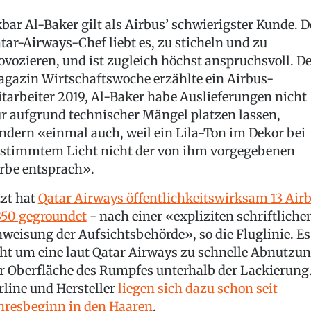
bar Al-Baker gilt als Airbus’ schwierigster Kunde. D
tar-Airways-Chef liebt es, zu sticheln und zu
ovozieren, und ist zugleich höchst anspruchsvoll. 
gazin Wirtschaftswoche erzählte ein Airbus-
tarbeiter 2019, Al-Baker habe Auslieferungen nicht
r aufgrund technischer Mängel platzen lassen,
ndern «einmal auch, weil ein Lila-Ton im Dekor bei
stimmtem Licht nicht der von ihm vorgegebenen
rbe entsprach».
tzt hat
Qatar Airways öffentlichkeitswirksam 13 Air
50 gegroundet
- nach einer «expliziten schriftliche
weisung der Aufsichtsbehörde», so die Fluglinie. Es
ht um eine laut Qatar Airways zu schnelle Abnutzu
r Oberfläche des Rumpfes unterhalb der Lackierung
rline und Hersteller
liegen sich dazu schon seit
hresbeginn in den Haaren
.