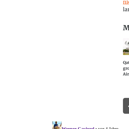
ni
la
M
Qa
gro
Ai