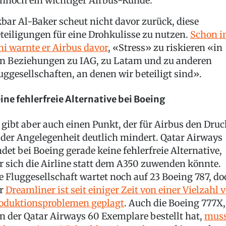
nnoch ein wichtiger Airbus-Kunde.
bar Al-Baker scheut nicht davor zurück, diese
teiligungen für eine Drohkulisse zu nutzen.
Schon 
ni warnte er Airbus davor
, «Stress» zu riskieren «in
n Beziehungen zu IAG, zu Latam und zu anderen
uggesellschaften, an denen wir beteiligt sind».
ine fehlerfreie Alternative bei Boeing
 gibt aber auch einen Punkt, der für Airbus den Druc
 der Angelegenheit deutlich mindert. Qatar Airways
ndet bei Boeing gerade keine fehlerfreie Alternative,
r sich die Airline statt dem A350 zuwenden könnte.
e Fluggesellschaft wartet noch auf 23 Boeing 787, do
er
Dreamliner ist seit einiger Zeit von einer Vielzahl 
oduktionsproblemen geplagt
. Auch die Boeing 777X,
n der Qatar Airways 60 Exemplare bestellt hat,
muss