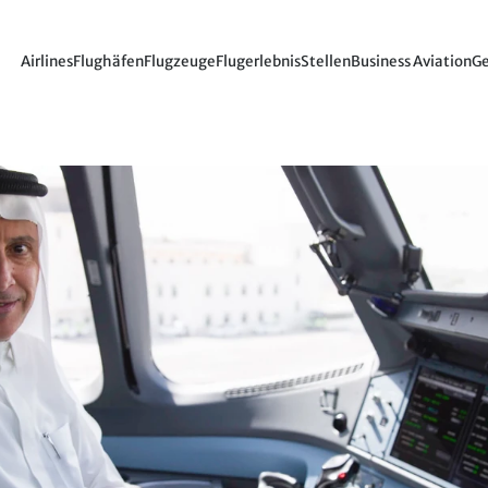
Airlines
Flughäfen
Flugzeuge
Flugerlebnis
Stellen
Business Aviation
Ge