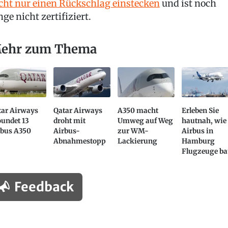
cht nur einen Rückschlag einstecken
und ist noch
nge nicht zertifiziert.
ehr zum Thema
tar Airways
Qatar Airways
A350 macht
Erleben Sie
undet 13
droht mit
Umweg auf Weg
hautnah, wie
rbus A350
Airbus-
zur WM-
Airbus in
Abnahmestopp
Lackierung
Hamburg
Flugzeuge ba
Feedback