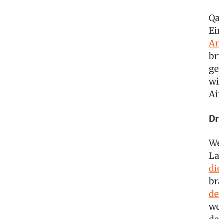
Qa
Ei
An
br
ge
wi
Ai
Dr
We
La
di
br
de
we