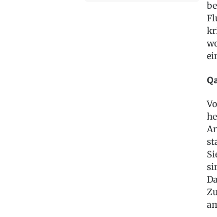
be
Fl
kr
wo
ei
Qa
Vo
he
An
st
Si
si
Da
Zu
am