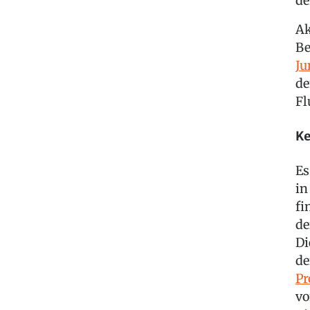
de
Ak
Be
Ju
de
Fl
Ke
Es
in
fi
de
Di
d
Pr
vo