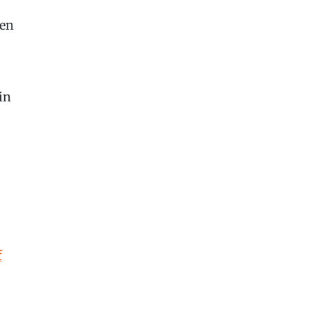
ren
in
f