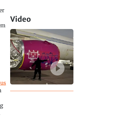
er
Video
Dem
bus
n
ng
.