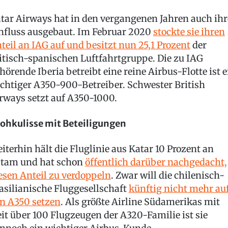
tar Airways hat in den vergangenen Jahren auch ih
nfluss ausgebaut. Im Februar 2020
stockte sie ihren
teil an IAG auf und besitzt nun 25,1 Prozent
der
itisch-spanischen Luftfahrtgruppe. Die zu IAG
hörende Iberia betreibt eine reine Airbus-Flotte ist e
chtiger A350-900-Betreiber. Schwester British
rways setzt auf A350-1000.
ohkulisse mit Beteiligungen
iterhin hält die Fluglinie aus Katar 10 Prozent an
tam und hat schon
öffentlich darüber nachgedacht,
esen Anteil zu verdoppeln
. Zwar will die chilenisch-
asilianische Fluggesellschaft
künftig nicht mehr au
n A350 setzen
. Als größte Airline Südamerikas mit
it über 100 Flugzeugen der A320-Familie ist sie