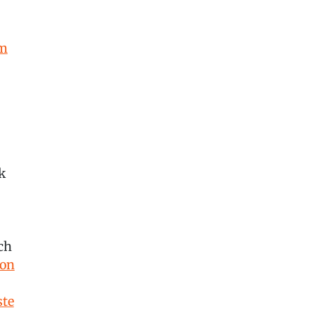
im
k
ch
von
te