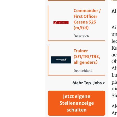
Commander /
Al
First Officer
Cessna 525
Ai
(m/f/d)
um
Österreich
le
Ku
Trainer
ae
(SFI/TRI/TRE,
Ob
all genders)
Ai
Deutschland
Lu
pl
Mehr Top-Jobs >
ni
Si
Jetzt eigene
Stellenanzeige
Ak
schalten
An