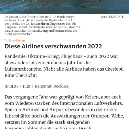
Im Januar 2022 forderte die Covid-19-Pandemie ein
aeroTELEGRAPH
weiteres Opfer. Die schwedische Regionalairline
Air
Leap stellte am 24. Januar ihren Flugbetrieb ein
. Die
Fluggesellschaft überlebte die zwei Pandemie-Jahre nur
dank staatlicher Unterstützung und konnte ohne die
nicht weitermachen.
Airline-Pleiten
Diese Airlines verschwanden 2022
Pandemie, Ukraine-Krieg, Flugchaos - auch 2022 war
alles andere als ein einfaches Jahr für die
Luftfahrtbranche. Nicht alle Airlines haben das überlebt.
Eine Übersicht.
Benjamin Recklies
03.01.23 - 11:01
Das vergangene Jahr war geprägt von Krisen, aber auch
vom Wiedererstarken des internationalen Luftverkehrs.
Spürten Airlines und Airports besonders in der ersten
Jahreshälfte noch die Auswirkungen der Omicron-Welle,
setzten im Sommer die stark steigenden
Passagierzahlen die Branche unter Druck.