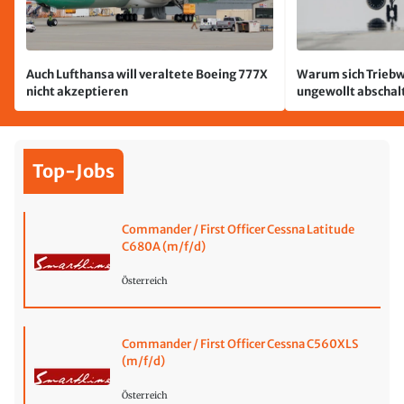
Auch Lufthansa will veraltete Boeing 777X
Warum sich Triebw
nicht akzeptieren
ungewollt abschal
passiert
Top-Jobs
Commander / First Officer Cessna Latitude
C680A (m/f/d)
Österreich
Commander / First Officer Cessna C560XLS
(m/f/d)
Österreich