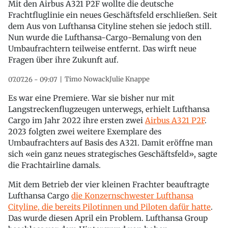
Mit den Airbus A321 P2F wollte die deutsche
Frachtfluglinie ein neues Geschäftsfeld erschließen. Seit
dem Aus von Lufthansa Cityline stehen sie jedoch still.
Nun wurde die Lufthansa-Cargo-Bemalung von den
Umbaufrachtern teilweise entfernt. Das wirft neue
Fragen über ihre Zukunft auf.
Timo Nowack
Julie Knappe
07.07.26 - 09:07
Es war eine Premiere. War sie bisher nur mit
Langstreckenflugzeugen unterwegs, erhielt Lufthansa
Cargo im Jahr 2022 ihre ersten zwei
Airbus A321 P2F
.
2023 folgten zwei weitere Exemplare des
Umbaufrachters auf Basis des A321. Damit eröffne man
sich «ein ganz neues strategisches Geschäftsfeld», sagte
die Frachtairline damals.
Mit dem Betrieb der vier kleinen Frachter beauftragte
Lufthansa Cargo
die Konzernschwester Lufthansa
Cityline, die bereits Pilotinnen und Piloten dafür hatte
.
Das wurde diesen April ein Problem. Lufthansa Group