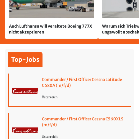
Auch Lufthansa will veraltete Boeing 777X
Warum sich Triebw
nicht akzeptieren
ungewollt abschal
passiert
Top-Jobs
Commander / First Officer Cessna Latitude
C680A (m/f/d)
Österreich
Commander / First Officer Cessna C560XLS
(m/f/d)
Österreich