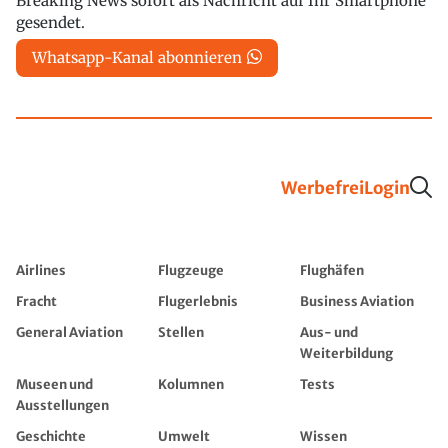
Breaking News sofort als Nachricht auf Ihr Smartphone
gesendet.
Whatsapp-Kanal abonnieren
Werbefrei
Login
Airlines
Flugzeuge
Flughäfen
Fracht
Flugerlebnis
Business Aviation
General Aviation
Stellen
Aus- und
Weiterbildung
Museen und
Kolumnen
Tests
Ausstellungen
Geschichte
Umwelt
Wissen