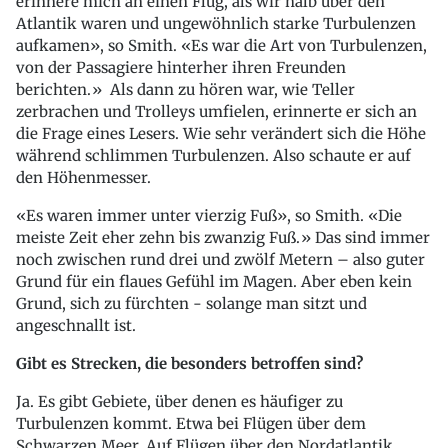
erinnere mich an einen Flug, als wir halb über den
Atlantik waren und ungewöhnlich starke Turbulenzen
aufkamen», so Smith. «Es war die Art von Turbulenzen,
von der Passagiere hinterher ihren Freunden
berichten.» Als dann zu hören war, wie Teller
zerbrachen und Trolleys umfielen, erinnerte er sich an
die Frage eines Lesers. Wie sehr verändert sich die Höhe
während schlimmen Turbulenzen. Also schaute er auf
den Höhenmesser.
«Es waren immer unter vierzig Fuß», so Smith. «Die
meiste Zeit eher zehn bis zwanzig Fuß.» Das sind immer
noch zwischen rund drei und zwölf Metern – also guter
Grund für ein flaues Gefühl im Magen. Aber eben kein
Grund, sich zu fürchten - solange man sitzt und
angeschnallt ist.
Gibt es Strecken, die besonders betroffen sind?
Ja. Es gibt Gebiete, über denen es häufiger zu
Turbulenzen kommt. Etwa bei Flügen über dem
Schwarzen Meer. Auf Flügen über den Nordatlantik