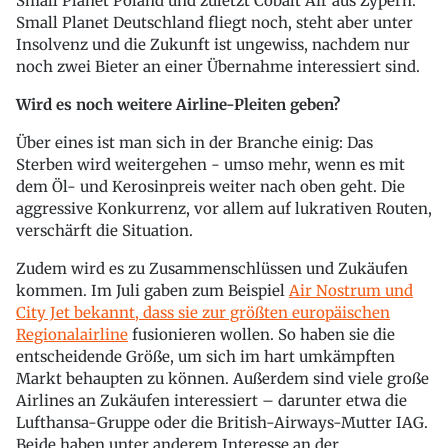
Small Planet Poland und zuletzt Cobalt Air aus Zypern.
Small Planet Deutschland fliegt noch, steht aber unter
Insolvenz und die Zukunft ist ungewiss, nachdem nur
noch zwei Bieter an einer Übernahme interessiert sind.
Wird es noch weitere Airline-Pleiten geben?
Über eines ist man sich in der Branche einig: Das
Sterben wird weitergehen - umso mehr, wenn es mit
dem Öl- und Kerosinpreis weiter nach oben geht. Die
aggressive Konkurrenz, vor allem auf lukrativen Routen,
verschärft die Situation.
Zudem wird es zu Zusammenschlüssen und Zukäufen
kommen. Im Juli gaben zum Beispiel
Air Nostrum und
City Jet bekannt, dass sie zur größten europäischen
Regionalairline
fusionieren wollen. So haben sie die
entscheidende Größe, um sich im hart umkämpften
Markt behaupten zu können. Außerdem sind viele große
Airlines an Zukäufen interessiert – darunter etwa die
Lufthansa-Gruppe oder die British-Airways-Mutter IAG.
Beide haben unter anderem Interesse an der