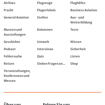
Airlines
Flugzeuge
Flughäfen
Fracht
Flugerlebnis
Business Aviation
General Aviation
Stellen
Aus- und
Weiterbildung
Museen und
Kolumnen
Tests
Ausstellungen
Geschichte
Umwelt
Wissen
Podcast
Interviews
Sicherheit
Fehlersuche
Quiz
Listen
Reisen
Sieben Fragen an...
Shop
Veranstaltungen,
Konferenzen und
Messen
Über uns
Folgen Sie uns