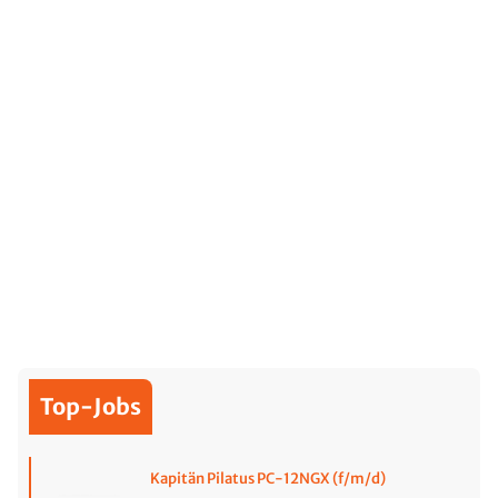
Top-Jobs
Kapitän Pilatus PC-12NGX (f/m/d)