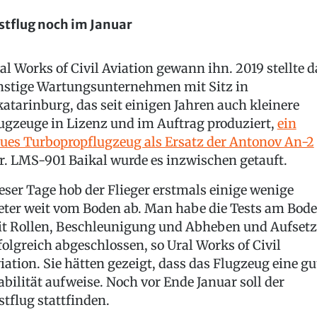
stflug noch im Januar
al Works of Civil Aviation gewann ihn. 2019 stellte d
nstige Wartungsunternehmen mit Sitz in
katarinburg, das seit einigen Jahren auch kleinere
ugzeuge in Lizenz und im Auftrag produziert,
ein
ues Turbopropflugzeug als Ersatz der Antonov An-2
r. LMS-901 Baikal wurde es inzwischen getauft.
eser Tage hob der Flieger erstmals einige wenige
ter weit vom Boden ab. Man habe die Tests am Bod
t Rollen, Beschleunigung und Abheben und Aufset
folgreich abgeschlossen, so Ural Works of Civil
iation. Sie hätten gezeigt, dass das Flugzeug eine gu
abilität aufweise. Noch vor Ende Januar soll der
stflug stattfinden.