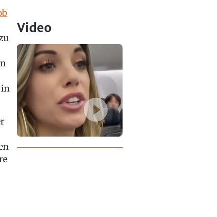
ob
Video
 zu
en
 in
r
en
re