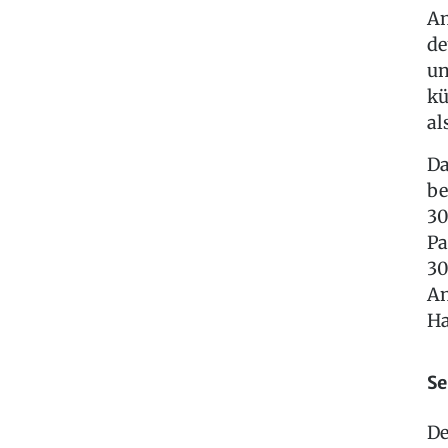
An
de
un
kü
al
Da
be
30
Pa
30
An
Ha
Se
De