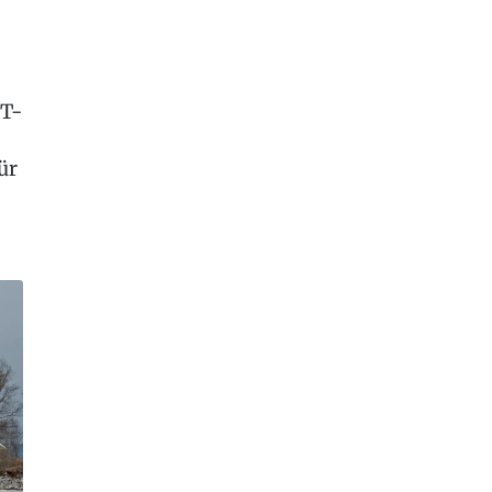
 T-
ür