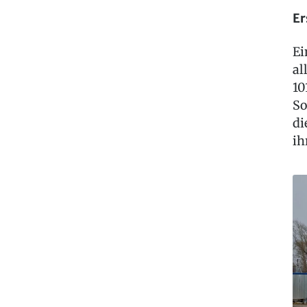
Er
Ei
al
10
So
di
ih