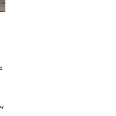
ei
er