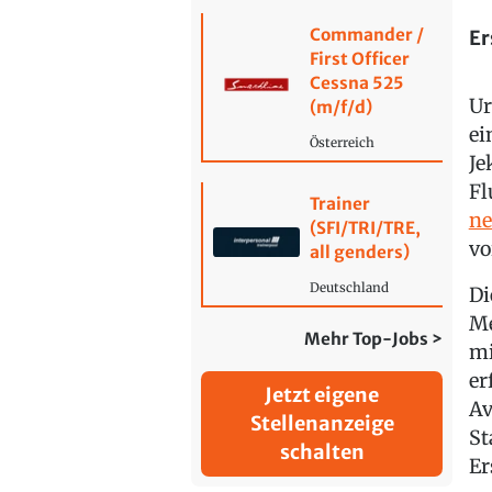
Commander /
Er
First Officer
Cessna 525
Ur
(m/f/d)
ei
Österreich
Je
Fl
Trainer
ne
(SFI/TRI/TRE,
vo
all genders)
Deutschland
Di
Me
Mehr Top-Jobs >
mi
er
Jetzt eigene
Av
Stellenanzeige
St
schalten
Er