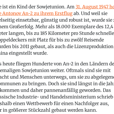
e ist ein Kind der Sowjetunion. Am
31. August 1947 h
e Antonov An-2 zu ihrem Erstflug
ab. Und weil sie
elseitig einsetzbar, günstig und robust ist, wurde sie
nem Großerfolg. Mehr als 18.000 Exemplare des 12,4
ter langen, bis zu 185 Kilometer pro Stunde schnell
ppeldeckers mit Platz für bis zu zwölf Reisende
rden bis 2011 gebaut, als auch die Lizenzproduktion
ina eingestellt wurde.
s heute fliegen Hunderte von An-2 in den Ländern de
emaligen Sowjetunion weiter. Oftmals sind sie mit
acht und Menschen unterwegs, um sie zu abgelegen
mmunen zu bringen. Doch sie sind längst in die Jah
kommen und daher pannenanfällig geworden. Das
ssische Industrie- und Handelsministerium schrieb
shalb einen Wettbewerb für einen Nachfolger aus,
r in größerer Stückzahl gebaut werden kann.