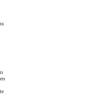
as
en
zen
te