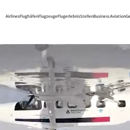
Airlines
Flughäfen
Flugzeuge
Flugerlebnis
Stellen
Business Aviation
Ge