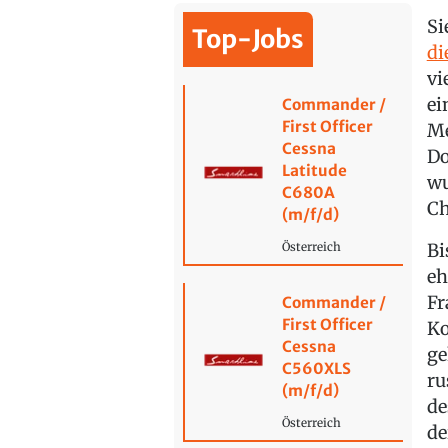
Si
Top-Jobs
di
vi
ei
Commander /
First Officer
Me
Cessna
Do
Latitude
wu
C680A
Ch
(m/f/d)
Bi
Österreich
eh
Fr
Commander /
First Officer
Ko
Cessna
ge
C560XLS
ru
(m/f/d)
de
Österreich
de