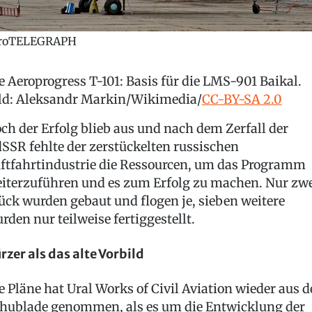
roTELEGRAPH
e Aeroprogress T-101: Basis für die LMS-901 Baikal.
ld: Aleksandr Markin/Wikimedia/
CC-BY-SA 2.0
ch der Erfolg blieb aus und nach dem Zerfall der
SSR fehlte der zerstückelten russischen
ftfahrtindustrie die Ressourcen, um das Programm
iterzuführen und es zum Erfolg zu machen. Nur zw
ück wurden gebaut und flogen je, sieben weitere
rden nur teilweise fertiggestellt.
rzer als das alte Vorbild
e Pläne hat Ural Works of Civil Aviation wieder aus d
hublade genommen, als es um die Entwicklung der