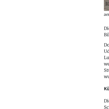
ae
Di
Bi
Do
Ud
Lu
we
St
wu
Kü
Di
Sc