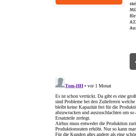
ste
Mil
für
A2
Au