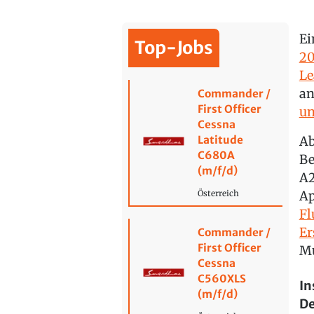
Ei
Top-Jobs
20
Le
an
Commander /
First Officer
un
Cessna
Latitude
Ab
C680A
Be
(m/f/d)
A2
Ap
Österreich
Fl
Er
Commander /
First Officer
Mu
Cessna
C560XLS
In
(m/f/d)
De