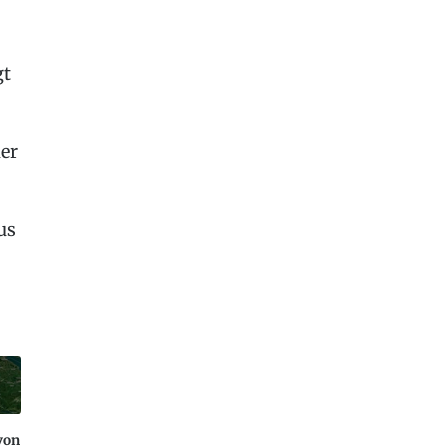
gt
er
us
von