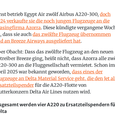
nst betrieb Egypt Air zwölf Airbus A220-300,
doch
24 verkaufte sie die noch jungen Flugzeuge an die
asingfirma Azorra
. Diese kündigte vergangene Woc
, dass sie auch
das zwölfte Flugzeug übernommen
d an Breeze Airways ausgeliefert hat
.
er Obacht: Dass das zwölfte Flugzeug an den neuen
treiber Breeze ging, heißt nicht, dass Azorra alle zw
20-300 an die Fluggesellschaft vermietet. Schon im
ril 2025 war bekannt geworden,
dass eines der
ugzeuge an Delta Material Service geht, die den Jet al
satzteilspender
für die A220-Flotte von
tterkonzern Delta Air Lines nutzen wird.
sgesamt werden vier A220 zu Ersatzteilspendern fü
lta