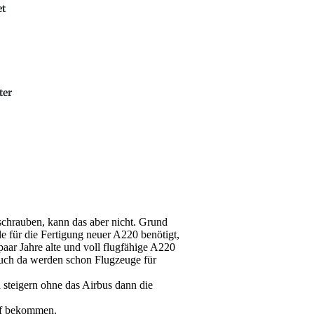
et
ter