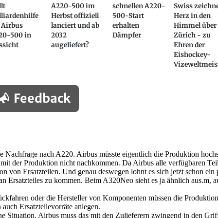
llt
A220-500 im
schnellen A220-
Swiss zeichn
liardenhilfe
Herbst offiziell
500-Start
Herz in den
 Airbus
lanciert und ab
erhalten
Himmel über
20-500 in
2032
Dämpfer
Zürich - zu
ssicht
augeliefert?
Ehren der
Eishockey-
Vizeweltmeis
Feedback