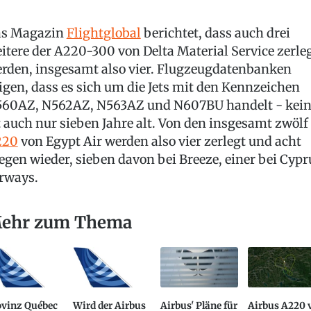
s Magazin
Flightglobal
berichtet, dass auch drei
itere der A220-300 von Delta Material Service zerle
rden, insgesamt also vier. Flugzeugdatenbanken
igen, dass es sich um die Jets mit den Kennzeichen
60AZ, N562AZ, N563AZ und N607BU handelt - kein
t auch nur sieben Jahre alt. Von den insgesamt zwölf
220
von Egypt Air werden also vier zerlegt und acht
iegen wieder, sieben davon bei Breeze, einer bei Cypr
rways.
ehr zum Thema
ovinz Québec
Wird der Airbus
Airbus' Pläne für
Airbus A220 