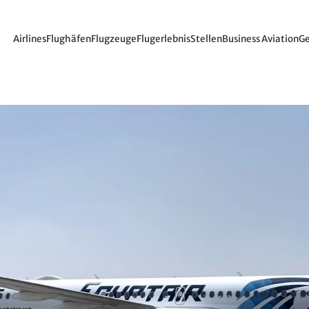
Airlines
Flughäfen
Flugzeuge
Flugerlebnis
Stellen
Business Aviation
Ge