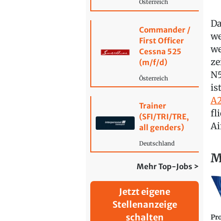
Österreich
Da
Commander /
we
First Officer
we
Cessna 525
ze
(m/f/d)
N5
Österreich
is
A
Trainer
fl
(SFI/TRI/TRE,
Ai
all genders)
Deutschland
M
Mehr Top-Jobs >
Jetzt eigene
Stellenanzeige
schalten
Pr