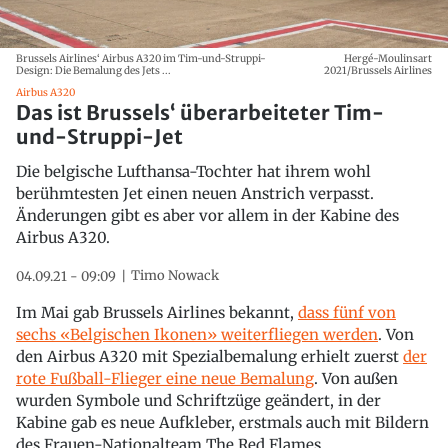
Brussels Airlines‘ Airbus A320 im Tim-und-Struppi-
Hergé-Moulinsart
Design: Die Bemalung des Jets ...
2021/Brussels Airlines
Airbus A320
Das ist Brussels‘ überarbeiteter Tim-
und-Struppi-Jet
Die belgische Lufthansa-Tochter hat ihrem wohl
berühmtesten Jet einen neuen Anstrich verpasst.
Änderungen gibt es aber vor allem in der Kabine des
Airbus A320.
Timo Nowack
04.09.21 - 09:09
Im Mai gab Brussels Airlines bekannt,
dass fünf von
sechs «Belgischen Ikonen» weiterfliegen werden
. Von
den Airbus A320 mit Spezialbemalung erhielt zuerst
der
rote Fußball-Flieger eine neue Bemalung
. Von außen
wurden Symbole und Schriftzüge geändert, in der
Kabine gab es neue Aufkleber, erstmals auch mit Bildern
des Frauen-Nationalteam The Red Flames.