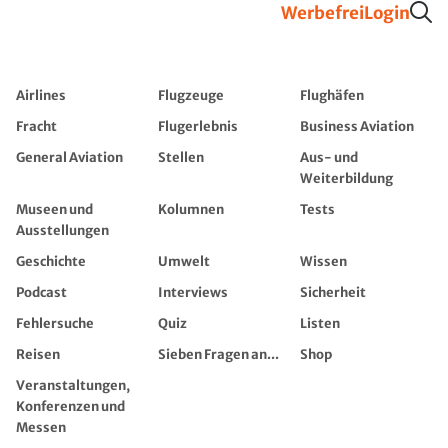
Werbefrei
Login
Airlines
Flugzeuge
Flughäfen
Fracht
Flugerlebnis
Business Aviation
General Aviation
Stellen
Aus- und
Weiterbildung
Museen und
Kolumnen
Tests
Ausstellungen
Geschichte
Umwelt
Wissen
Podcast
Interviews
Sicherheit
Fehlersuche
Quiz
Listen
Reisen
Sieben Fragen an...
Shop
Veranstaltungen,
Konferenzen und
Messen