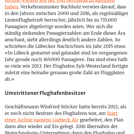
Airline-Pleiten wie der von Germania zu kämpfen
haben
. Verkehrsminister Buchholz verwies darauf, dass
in den Jahren zwischen 2000 und 2016, als regelmäßiger
Linienflugbetrieb herrschte, jährlich bis zu 715.000
Passagiere abgefertigt worden seien. Wer sich die
ständig sinkenden Passagierzahlen am Ende dieser Ära
anschaut, sieht allerdings deutlich andere Zahlen. So
schrieben die Lübecker Nachrichten im Jahr 2015 etwa:
«In Lübeck gestartet und gelandet sind im vergangenen
Jahr gerade noch 169.000 Passagiere. Das sind etwa halb
so viele wie 2013. Der Flughafen Sylt-Westerland fertigte
zuletzt eine beinahe genauso große Zahl an Fluggästen
ab.»
Umstrittener Flughafenbesitzer
Geschäftsmann Winfried Stöcker hatte bereits 2012, als
er noch nicht Besitzer des Flughafens war, am
Start
einer Airline namens Luebeck Air
gearbeitet, den Plan
dann aber wieder auf Eis gelegt. 2016 übernahm der
Biotechnologie-Unternehmer dann den Flughafen und