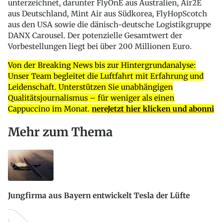
unterzeichnet, darunter FlyOnE aus Australien, Air2E
aus Deutschland, Mint Air aus Südkorea, FlyHopScotch
aus den USA sowie die dänisch-deutsche Logistikgruppe
DANX Carousel. Der potenzielle Gesamtwert der
Vorbestellungen liegt bei über 200 Millionen Euro.
Von der Breaking News bis zur Hintergrundanalyse:
Unser Team begleitet die Luftfahrt mit Erfahrung und
Leidenschaft. Unterstützen Sie unabhängigen
Qualitätsjournalismus – für weniger als einen
Cappuccino im Monat.
nereJetzt hier klicken und abonni
Mehr zum Thema
Jungfirma aus Bayern entwickelt Tesla der Lüfte