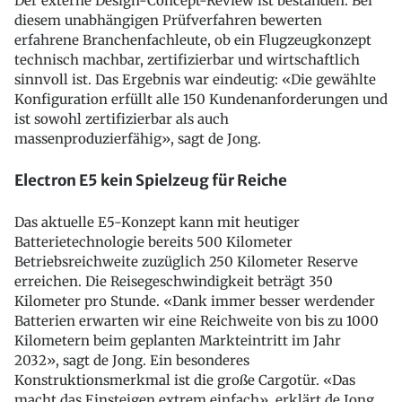
Der externe Design-Concept-Review ist bestanden. Bei
diesem unabhängigen Prüfverfahren bewerten
erfahrene Branchenfachleute, ob ein Flugzeugkonzept
technisch machbar, zertifizierbar und wirtschaftlich
sinnvoll ist. Das Ergebnis war eindeutig: «Die gewählte
Konfiguration erfüllt alle 150 Kundenanforderungen und
ist sowohl zertifizierbar als auch
massenproduzierfähig», sagt de Jong.
Electron E5 kein Spielzeug für Reiche
Das aktuelle E5-Konzept kann mit heutiger
Batterietechnologie bereits 500 Kilometer
Betriebsreichweite zuzüglich 250 Kilometer Reserve
erreichen. Die Reisegeschwindigkeit beträgt 350
Kilometer pro Stunde. «Dank immer besser werdender
Batterien erwarten wir eine Reichweite von bis zu 1000
Kilometern beim geplanten Markteintritt im Jahr
2032», sagt de Jong. Ein besonderes
Konstruktionsmerkmal ist die große Cargotür. «Das
macht das Einsteigen extrem einfach», erklärt de Jong.