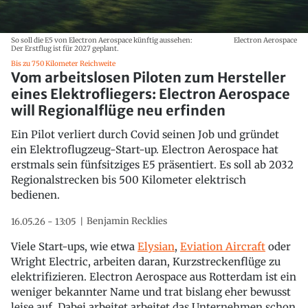
So soll die E5 von Electron Aerospace künftig aussehen:
Electron Aerospace
Der Erstflug ist für 2027 geplant.
Bis zu 750 Kilometer Reichweite
Vom arbeitslosen Piloten zum Hersteller
eines Elektrofliegers: Electron Aerospace
will Regionalflüge neu erfinden
Ein Pilot verliert durch Covid seinen Job und gründet
ein Elektroflugzeug-Start-up. Electron Aerospace hat
erstmals sein fünfsitziges E5 präsentiert. Es soll ab 2032
Regionalstrecken bis 500 Kilometer elektrisch
bedienen.
Benjamin Recklies
16.05.26 - 13:05
Viele Start-ups, wie etwa
Elysian
,
Eviation Aircraft
oder
Wright Electric, arbeiten daran, Kurzstreckenflüge zu
elektrifizieren. Electron Aerospace aus Rotterdam ist ein
weniger bekannter Name und trat bislang eher bewusst
leise auf. Dabei arbeitet arbeitet das Unternehmen schon