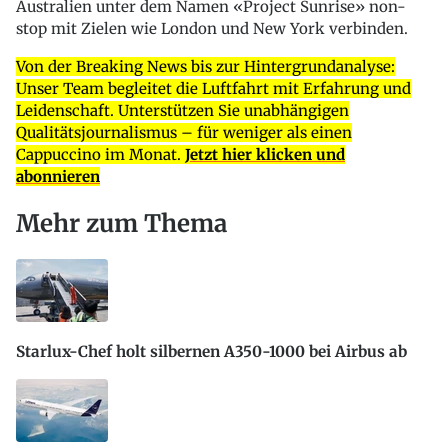
Australien unter dem Namen «Project Sunrise» non-
stop mit Zielen wie London und New York verbinden.
Von der Breaking News bis zur Hintergrundanalyse:
Unser Team begleitet die Luftfahrt mit Erfahrung und
Leidenschaft. Unterstützen Sie unabhängigen
Qualitätsjournalismus – für weniger als einen
Cappuccino im Monat.
Jetzt hier klicken und
abonnieren
Mehr zum Thema
Starlux-Chef holt silbernen A350-1000 bei Airbus ab