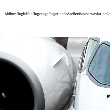
Airlines
Flughäfen
Flugzeuge
Flugerlebnis
Stellen
Business Aviation
Ge