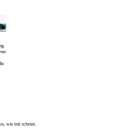
ng
von
du