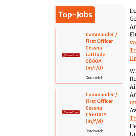
De
Top-Jobs
Ge
An
Fl
Commander /
First Officer
vo
Cessna
Tr
Latitude
Gr
C680A
(m/f/d)
Wi
Re
Österreich
Ai
An
Commander /
First Officer
un
Cessna
Av
C560XLS
Tr
(m/f/d)
He
Österreich
Un