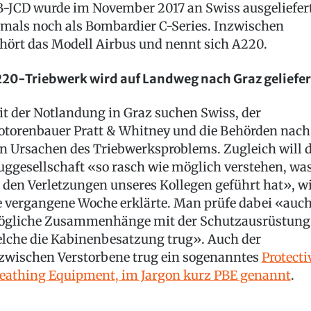
-JCD wurde im November 2017 an Swiss ausgeliefert
mals noch als Bombardier C-Series. Inzwischen
hört das Modell Airbus und nennt sich A220.
20-Triebwerk wird auf Landweg nach Graz geliefer
it der Notlandung in Graz suchen Swiss, der
torenbauer Pratt & Whitney und die Behörden nach
n Ursachen des Triebwerksproblems. Zugleich will d
uggesellschaft «so rasch wie möglich verstehen, wa
 den Verletzungen unseres Kollegen geführt hat», w
e vergangene Woche erklärte. Man prüfe dabei «auc
gliche Zusammenhänge mit der Schutzausrüstung
lche die Kabinenbesatzung trug». Auch der
zwischen Verstorbene trug ein sogenanntes
Protecti
eathing Equipment, im Jargon kurz PBE genannt
.