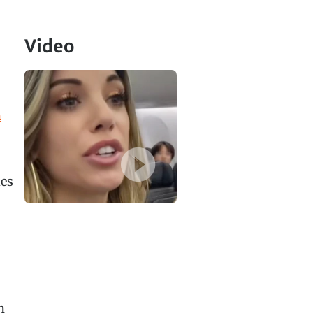
Video
n
des
n