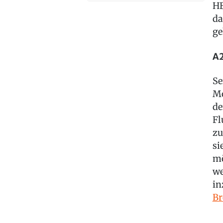
HB
da
ge
A2
Se
Mo
de
Fl
zu
si
mö
we
in
Br