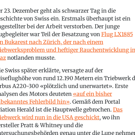
r 23. Dezember geht als schwarzer Tag in die
schichte von Swiss ein. Erstmals überhaupt ist ein
gestellter bei der Arbeit verstorben. Der junge
ugbegleiter war Teil der Besatzung von
Flug LX1885
n Bukarest nach Zürich, der nach einem
iebwerksproblem und heftiger Rauchentwicklung i
az
notlanden musste.
e Swiss später erklärte, versagte auf der
iseflughöhe von rund 12.190 Metern ein Triebwerk 
rbus A220-300 «plötzlich und unerwartet». Erste
alysen des Motors deuteten
«auf ein bisher
bekanntes Fehlerbild hin»
. Gemäß dem Portal
iation Herald ist die Hauptwelle gebrochen.
Das
iebwerk wird nun in die USA geschickt
, wo ihn
rsteller Pratt & Whitney und die
tersuchungsbehörden genau unter die Lupe nehme