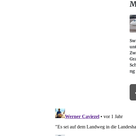
M
Sw
un
Zwi
Gr
Sc
ng