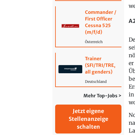
we
Commander /
First Officer
A2
Cessna 525
(m/f/d)
De
Österreich
se
nö
Trainer
er
(SFI/TRI/TRE,
Üb
all genders)
be
Deutschland
Er
in
Mehr Top-Jobs >
wo
Jetzt eigene
No
Stellenanzeige
na
schalten
La