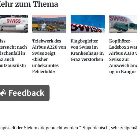
ehr zum Thema
iss
Triebwerk des
Flugbegleiter
Kopfhörer-
tersucht nach
Airbus A220 von
von Swiss im
Ladebox zwa
schenfall in
Swiss zeigt
Krankenhaus in
Airbus A330 
az auch
«bisher
Graz verstorben
Swiss zur
hutzausrüstu
unbekanntes
Ausweichlan
Fehlerbild»
ng in Bangor
Feedback