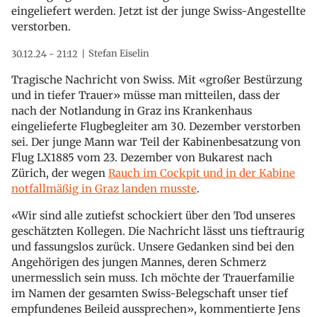
eingeliefert werden. Jetzt ist der junge Swiss-Angestellte
verstorben.
Stefan Eiselin
30.12.24 - 21:12
Tragische Nachricht von Swiss. Mit «großer Bestürzung
und in tiefer Trauer» müsse man mitteilen, dass der
nach der Notlandung in Graz ins Krankenhaus
eingelieferte Flugbegleiter am 30. Dezember verstorben
sei. Der junge Mann war Teil der Kabinenbesatzung von
Flug LX1885 vom 23. Dezember von Bukarest nach
Zürich, der wegen
Rauch im Cockpit und in der Kabine
notfallmäßig in Graz landen musste
.
«Wir sind alle zutiefst schockiert über den Tod unseres
geschätzten Kollegen. Die Nachricht lässt uns tieftraurig
und fassungslos zurück. Unsere Gedanken sind bei den
Angehörigen des jungen Mannes, deren Schmerz
unermesslich sein muss. Ich möchte der Trauerfamilie
im Namen der gesamten Swiss-Belegschaft unser tief
empfundenes Beileid aussprechen», kommentierte Jens