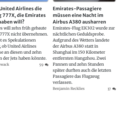
United Airlines die
Emirates-Passagiere
 777X, die Emirates
müssen eine Nacht im
haben will?
Airbus A380 ausharren
s will zehn früh gebaute
Emirates-Flug EK302 wurde zur
 777X nicht übernehmen.
nächtlichen Geduldsprobe.
t es Spekulationen
Aufgrund des Wetters landete
, ob United Airlines
der Airbus A380 statt in
se an diesen und zehn
Shanghai im 150 Kilometer
n der Jets haben könnte.
entfernten Hangzhou. Zwei
Pannen und zehn Stunden
owack
59
später durften auch die letzten
Passagiere das Flugzeug
verlassen.
Benjamin Recklies
17