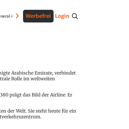
Werbefrei
Login
neral Aviation
Verteidigung
Interviews
Fracht
Geschichte
Sicherheit
Ko
inigte Arabische Emirate, verbindet
trale Rolle im weltweiten
80 prägt das Bild der Airline: Er
en der Welt. Sie steht heute für ein
ftverkehrszentrum.