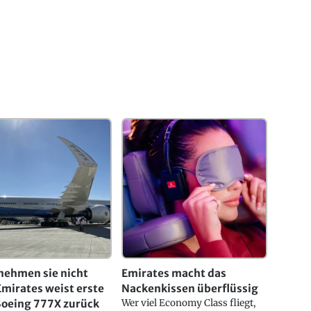
nehmen sie nicht
Emirates macht das
mirates weist erste
Nackenkissen überflüssig
Boeing 777X zurück
Wer viel Economy Class fliegt,