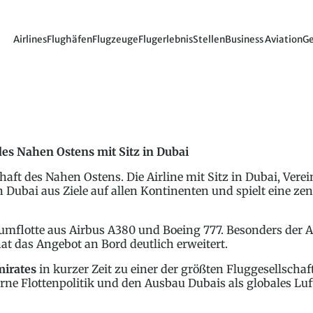
Airlines
Flughäfen
Flugzeuge
Flugerlebnis
Stellen
Business Aviation
Ge
des Nahen Ostens mit Sitz in Dubai
chaft des Nahen Ostens. Die Airline mit Sitz in Dubai, Vere
ubai aus Ziele auf allen Kontinenten und spielt eine zen
umflotte aus Airbus A380 und Boeing 777. Besonders der A3
t das Angebot an Bord deutlich erweitert.
irates
in kurzer Zeit zu einer der größten Fluggesellschaft
rne Flottenpolitik und den Ausbau Dubais als globales Lu