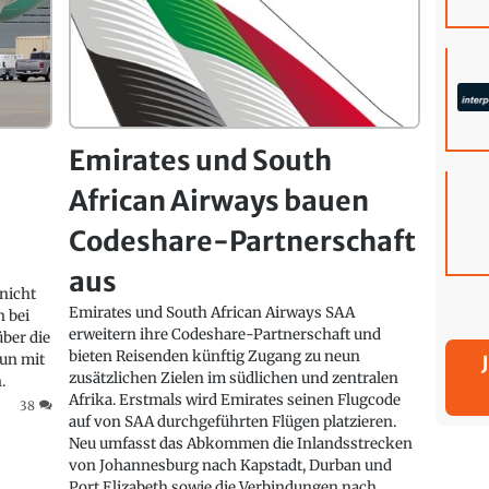
Emirates und South
African Airways bauen
X
Codeshare-Partnerschaft
aus
 nicht
Emirates und South African Airways SAA
h bei
erweitern ihre Codeshare-Partnerschaft und
über die
bieten Reisenden künftig Zugang zu neun
nun mit
zusätzlichen Zielen im südlichen und zentralen
.
Afrika. Erstmals wird Emirates seinen Flugcode
38
auf von SAA durchgeführten Flügen platzieren.
Neu umfasst das Abkommen die Inlandsstrecken
von Johannesburg nach Kapstadt, Durban und
Port Elizabeth sowie die Verbindungen nach