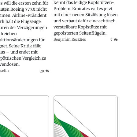
kennt das leidige Kopfstützen-
s will die ersten zehn für
Problem. Emirates will es jetzt
auten Boeing 777X nicht
mit einer neuen Sitzlösung lösen
men. Airline-Präsident
und verbaut dafür eine achtfach
rk hält die Flugzeuge
verstellbare Kopfstütze mit
hren der Verzögerungen
gepolsterten Seitenflügeln.
lreichen
uktionsänderungen für
Benjamin Recklies
7
et. Seine Kritik fällt
aus – und endet mit
pöttischen Vergleich zu
vendosen.
iselin
29