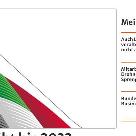
Mei
Auch L
veral
nicht 
Mitarb
Drohn
Spren
Flugha
Bunde
Busine