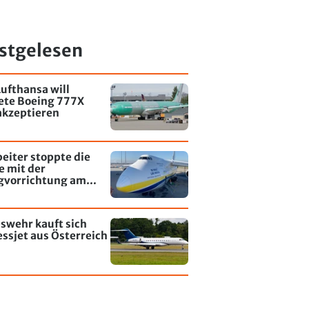
stgelesen
ufthansa will
tete Boeing 777X
akzeptieren
eiter stoppte die
e mit der
gvorrichtung am
fen Leipzig/Halle
swehr kauft sich
ssjet aus Österreich