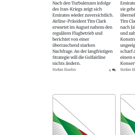
Nach den Turbulenzen infolge
Emirate
des Iran-Kriegs zeigt sich
sie geb
Emirates wieder zuversichtlich.
überneh
Airline-Präsident Tim Clark
Tim Cla
erwartet im August nahezu den
nach Ja
regulären Flugbetrieb und
und zah
berichtet von einer
Konstr
überraschend starken
ungeeign
Nachfrage. An der langfristigen
scharf 
Strategie will die Golfairline
einem s
nichts ändern.
Konser
Stefan Eiselin
Stefan E
4