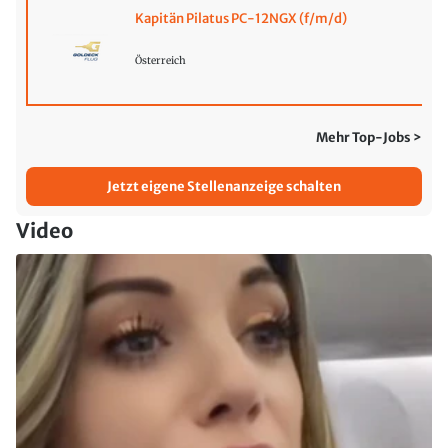
Kapitän Pilatus PC-12NGX (f/m/d)
Österreich
Mehr Top-Jobs >
Jetzt eigene Stellenanzeige schalten
Video