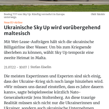
Boeing 737 von Sky Up: Künftig vermehrt in Europa
Oleh Yatskiv
unterwegs.
Neue EU-Airline
Ukrainische Sky Up wird vorübergehend
maltesisch
Mit Wet-Lease-Aufträgen hält sich die ukrainische
Billigairline über Wasser. Um bis zum Kriegsende
überleben zu können, wählt Sky Up temporär eine
zweite Heimat in Malta.
Stefan Eiselin
21.07.22 - 10:07
Die meisten Expertinnen und Experten sind sich einig,
dass der Ukraine-Krieg sich noch lange hinziehen wird.
«Wir müssen uns darauf einstellen, dass es Jahre dauern
kann», sagte beispielsweise kürzlich Nato-
Generalsekretär Jens Stoltenberg. An diese traurige
Realität müssen sich nicht nur die Ukrainerinnen und
Ukrainer, sondern auch ukrainische Unternehmen