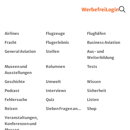
Werbefrei
Login
Airlines
Flugzeuge
Flughäfen
Fracht
Flugerlebnis
Business Aviation
General Aviation
Stellen
Aus- und
Weiterbildung
Museen und
Kolumnen
Tests
Ausstellungen
Geschichte
Umwelt
Wissen
Podcast
Interviews
Sicherheit
Fehlersuche
Quiz
Listen
Reisen
Sieben Fragen an...
Shop
Veranstaltungen,
Konferenzen und
Messen