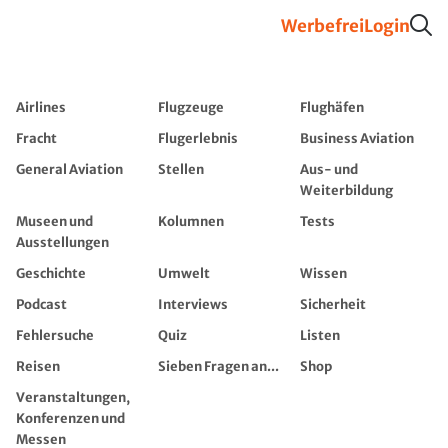
Werbefrei
Login
Airlines
Flugzeuge
Flughäfen
Fracht
Flugerlebnis
Business Aviation
General Aviation
Stellen
Aus- und
Weiterbildung
Museen und
Kolumnen
Tests
Ausstellungen
Geschichte
Umwelt
Wissen
Podcast
Interviews
Sicherheit
Fehlersuche
Quiz
Listen
Reisen
Sieben Fragen an...
Shop
Veranstaltungen,
Konferenzen und
Messen