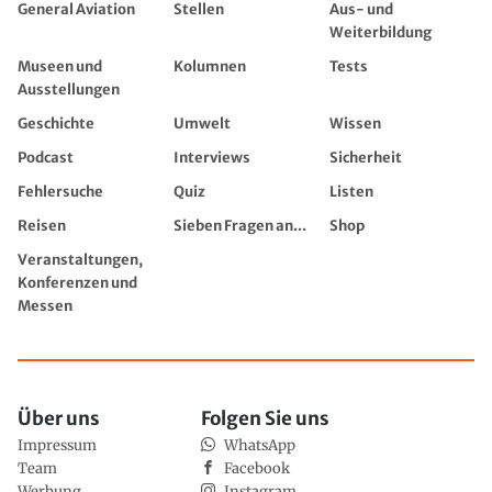
General Aviation
Stellen
Aus- und
Weiterbildung
Museen und
Kolumnen
Tests
Ausstellungen
Geschichte
Umwelt
Wissen
Podcast
Interviews
Sicherheit
Fehlersuche
Quiz
Listen
Reisen
Sieben Fragen an...
Shop
Veranstaltungen,
Konferenzen und
Messen
Über uns
Folgen Sie uns
Impressum
WhatsApp
Team
Facebook
Werbung
Instagram