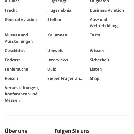
Airlines
Flugzeuge
Flughäfen
Fracht
Flugerlebnis
Business Aviation
General Aviation
Stellen
Aus- und
Weiterbildung
Museen und
Kolumnen
Tests
Ausstellungen
Geschichte
Umwelt
Wissen
Podcast
Interviews
Sicherheit
Fehlersuche
Quiz
Listen
Reisen
Sieben Fragen an...
Shop
Veranstaltungen,
Konferenzen und
Messen
Über uns
Folgen Sie uns