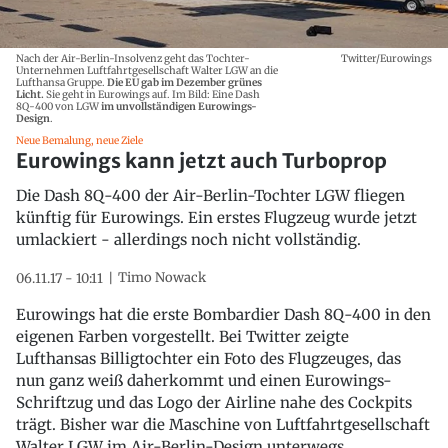
Nach der Air-Berlin-Insolvenz geht das Tochter-
Twitter/Eurowings
Unternehmen Luftfahrtgesellschaft Walter LGW an die
Lufthansa Gruppe.
Die EU gab im Dezember grünes
Licht.
Sie geht in Eurowings auf. Im Bild: Eine Dash
8Q-400 von LGW
im unvollständigen Eurowings-
Design
.
Neue Bemalung, neue Ziele
Eurowings kann jetzt auch Turboprop
Die Dash 8Q-400 der Air-Berlin-Tochter LGW fliegen
künftig für Eurowings. Ein erstes Flugzeug wurde jetzt
umlackiert - allerdings noch nicht vollständig.
Timo Nowack
06.11.17 - 10:11
Eurowings hat die erste Bombardier Dash 8Q-400 in den
eigenen Farben vorgestellt. Bei Twitter zeigte
Lufthansas Billigtochter ein Foto des Flugzeuges, das
nun ganz weiß daherkommt und einen Eurowings-
Schriftzug und das Logo der Airline nahe des Cockpits
trägt. Bisher war die Maschine von Luftfahrtgesellschaft
Walter LGW im Air-Berlin-Design unterwegs.