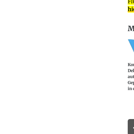
Fl
hi
M
Ko
Del
au
Ge
in 