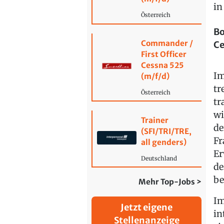
in
Österreich
Bo
Commander /
Ce
First Officer
Cessna 525
Im
(m/f/d)
tr
Österreich
tr
wi
Trainer
de
(SFI/TRI/TRE,
Fr
all genders)
Er
Deutschland
de
be
Mehr Top-Jobs >
Im
Jetzt eigene
in
Stellenanzeige