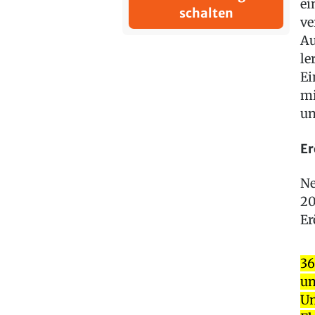
ei
schalten
ve
Au
le
Ei
mi
un
Er
Ne
20
Er
36
un
Un