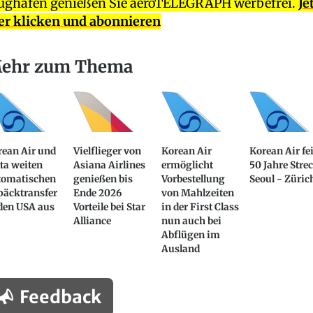
ughafen genießen Sie aeroTELEGRAPH werbefrei.
Je
er klicken und abonnieren
ehr zum Thema
rean Air und
Vielflieger von
Korean Air
Korean Air fei
ta weiten
Asiana Airlines
ermöglicht
50 Jahre Stre
tomatischen
genießen bis
Vorbestellung
Seoul - Züric
päcktransfer
Ende 2026
von Mahlzeiten
den USA aus
Vorteile bei Star
in der First Class
Alliance
nun auch bei
Abflügen im
Ausland
Feedback