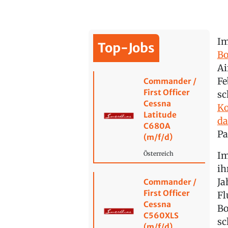
Im
Top-Jobs
Bo
Ai
Fe
Commander /
First Officer
sc
Cessna
Ko
Latitude
da
C680A
Pa
(m/f/d)
Im
Österreich
ih
Ja
Commander /
First Officer
Fl
Cessna
Bo
C560XLS
sc
(m/f/d)