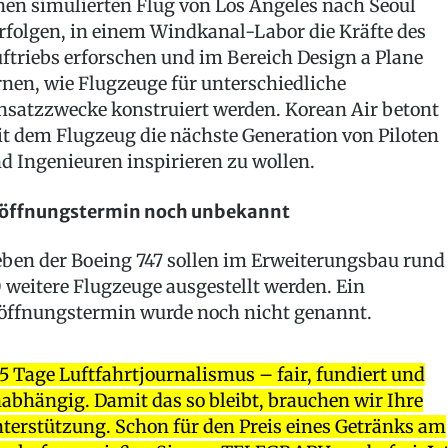
nen simulierten Flug von Los Angeles nach Seoul
rfolgen, in einem Windkanal-Labor die Kräfte des
ftriebs erforschen und im Bereich Design a Plane
rnen, wie Flugzeuge für unterschiedliche
nsatzzwecke konstruiert werden. Korean Air betont
t dem Flugzeug die nächste Generation von Piloten
d Ingenieuren inspirieren zu wollen.
öffnungstermin noch unbekannt
ben der Boeing 747 sollen im Erweiterungsbau rund
 weitere Flugzeuge ausgestellt werden. Ein
öffnungstermin wurde noch nicht genannt.
5 Tage Luftfahrtjournalismus – fair, fundiert und
abhängig. Damit das so bleibt, brauchen wir Ihre
terstützung. Schon für den Preis eines Getränks am