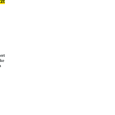
tzt
ert
cke
h