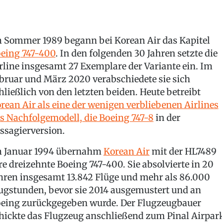
 Sommer 1989 begann bei Korean Air das Kapitel
eing 747-400
. In den folgenden 30 Jahren setzte die
rline insgesamt 27 Exemplare der Variante ein. Im
bruar und März 2020 verabschiedete sie sich
hließlich von den letzten beiden. Heute betreibt
rean Air als eine der wenigen verbliebenen Airlines
s Nachfolgemodell, die Boeing 747-8
in der
ssagierversion.
 Januar 1994 übernahm
Korean Air
mit der HL7489
re dreizehnte Boeing 747-400. Sie absolvierte in 20
hren insgesamt 13.842 Flüge und mehr als 86.000
ugstunden, bevor sie 2014 ausgemustert und an
eing zurückgegeben wurde. Der Flugzeugbauer
hickte das Flugzeug anschließend zum Pinal Airpar