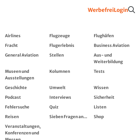
Werbefrei
Login
Airlines
Flugzeuge
Flughäfen
Fracht
Flugerlebnis
Business Aviation
General Aviation
Stellen
Aus- und
Weiterbildung
Museen und
Kolumnen
Tests
Ausstellungen
Geschichte
Umwelt
Wissen
Podcast
Interviews
Sicherheit
Fehlersuche
Quiz
Listen
Reisen
Sieben Fragen an...
Shop
Veranstaltungen,
Konferenzen und
Messen