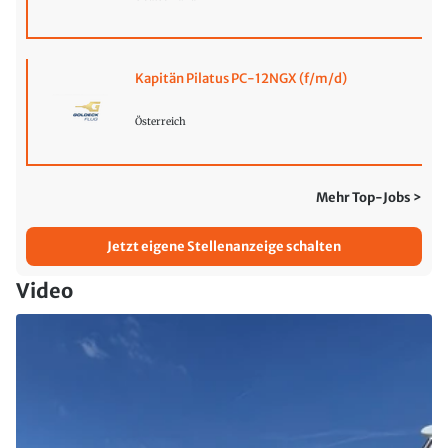
Kapitän Pilatus PC-12NGX (f/m/d)
Österreich
Mehr Top-Jobs >
Jetzt eigene Stellenanzeige schalten
Video