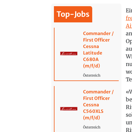
Ei
Top-Jobs
fr
Ai
an
Commander /
First Officer
Op
Cessna
au
Latitude
Wi
C680A
nu
(m/f/d)
wo
Österreich
Te
«W
Commander /
First Officer
be
Cessna
Ri
C560XLS
so
(m/f/d)
un
Österreich
Ri