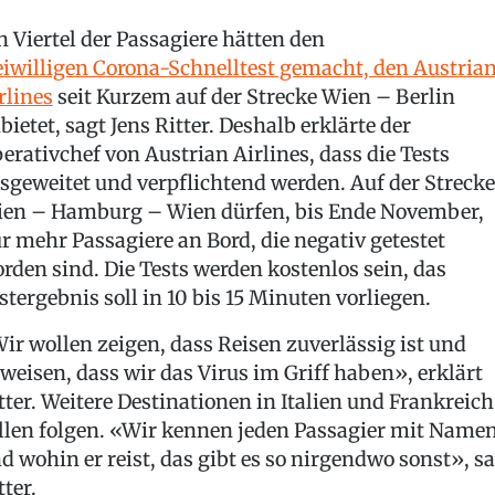
n Viertel der Passagiere hätten den
eiwilligen Corona-Schnelltest gemacht, den Austria
rlines
seit Kurzem auf der Strecke Wien – Berlin
bietet, sagt Jens Ritter. Deshalb erklärte der
erativchef von Austrian Airlines, dass die Tests
sgeweitet und verpflichtend werden. Auf der Strecke
en – Hamburg – Wien dürfen, bis Ende November,
r mehr Passagiere an Bord, die negativ getestet
rden sind. Die Tests werden kostenlos sein, das
stergebnis soll in 10 bis 15 Minuten vorliegen.
ir wollen zeigen, dass Reisen zuverlässig ist und
weisen, dass wir das Virus im Griff haben», erklärt
tter. Weitere Destinationen in Italien und Frankreich
llen folgen. «Wir kennen jeden Passagier mit Name
d wohin er reist, das gibt es so nirgendwo sonst», s
tter.