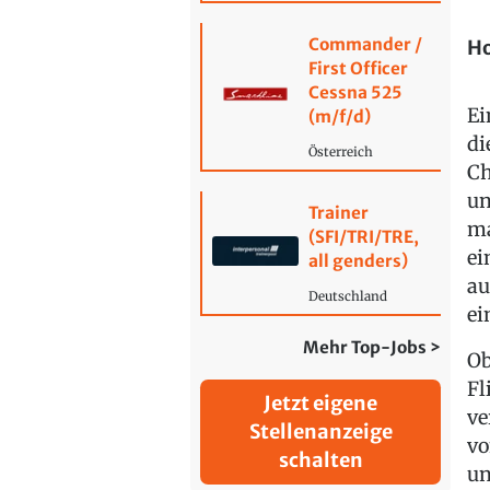
Commander /
Ho
First Officer
Cessna 525
Ei
(m/f/d)
di
Österreich
Ch
un
Trainer
ma
(SFI/TRI/TRE,
ei
all genders)
au
Deutschland
ei
Mehr Top-Jobs >
Ob
Fl
Jetzt eigene
ve
Stellenanzeige
vo
schalten
un