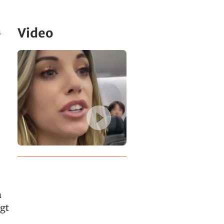
n
Video
n
agt