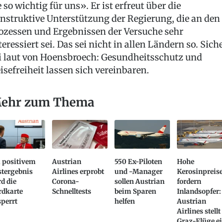
e so wichtig für uns». Er ist erfreut über die
nstruktive Unterstützung der Regierung, die an den
ozessen und Ergebnissen der Versuche sehr
teressiert sei. Das sei nicht in allen Ländern so. Sich
i laut von Hoensbroech: Gesundheitsschutz und
isefreiheit lassen sich vereinbaren.
ehr zum Thema
i positivem
Austrian
550 Ex-Piloten
Hohe
stergebnis
Airlines erprobt
und -Manager
Kerosinpreis
d die
Corona-
sollen Austrian
fordern
rdkarte
Schnelltests
beim Sparen
Inlandsopfer:
perrt
helfen
Austrian
Airlines stellt
Graz-Flüge e