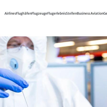
Airlines
Flughäfen
Flugzeuge
Flugerlebnis
Stellen
Business Aviation
Ge