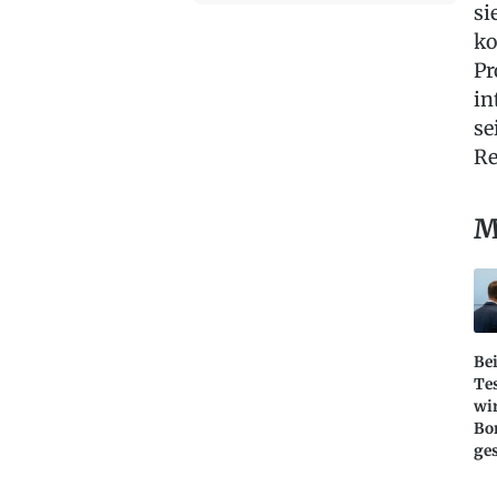
si
ko
Pr
in
se
Re
M
Be
Te
wir
Bo
ges