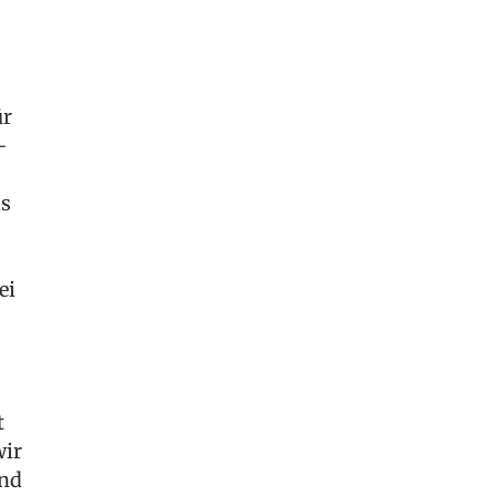
ür
-
as
ei
t
wir
ind