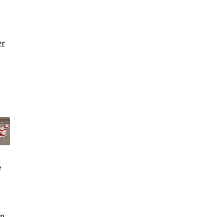
er
e
in