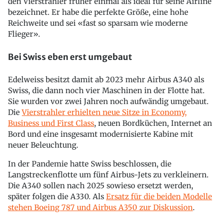
den Vierstrahler früher einmal als ideal für seine Airline
bezeichnet. Er habe die perfekte Größe, eine hohe
Reichweite und sei «fast so sparsam wie moderne
Flieger».
Bei Swiss eben erst umgebaut
Edelweiss besitzt damit ab 2023 mehr Airbus A340 als
Swiss, die dann noch vier Maschinen in der Flotte hat.
Sie wurden vor zwei Jahren noch aufwändig umgebaut.
Die
Vierstrahler erhielten neue Sitze in Economy,
Business und First Class
, neuen Bordküchen, Internet an
Bord und eine insgesamt modernisierte Kabine mit
neuer Beleuchtung.
In der Pandemie hatte Swiss beschlossen, die
Langstreckenflotte um fünf Airbus-Jets zu verkleinern.
Die A340 sollen nach 2025 sowieso ersetzt werden,
später folgen die A330. Als
Ersatz für die beiden Modelle
stehen Boeing 787 und Airbus A350 zur Diskussion
.