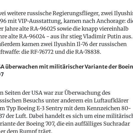
ei weitere russische Regierungsflieger, zwei Ilyush
-96 mit VIP-Ausstattung, kamen nach Anchorage: di
er Jahre alte RA-96025 sowie die knapp viereinhalb
hre alte RA-96024 - aus ihr stieg Vladimir Putin aus.
ßerdem kamen zwei Ilyushin Il-76 der russischen
ftwaffe: die RF-76772 und die RA-78838.
A überwachen mit militärischer Variante der Boei
07
n Seiten der USA war zur Überwachung des
ssischen Besuchs unter anderem ein Luftaufklärer
m Typ Boeing E-3 Sentry mit dem Kennzeichen 80-
37 der Luft. Dabei handelt es sich um eine militärisc
riante der Boeing 707, die ein auffälliges Suchradar
er dem Rumpf trägt.