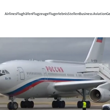
Airlines
Flughäfen
Flugzeuge
Flugerlebnis
Stellen
Business Aviation
Ge