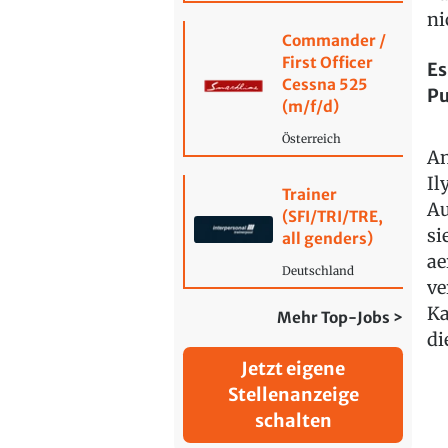
ni
Commander /
First Officer
Es
Cessna 525
Pu
(m/f/d)
Österreich
An
Il
Trainer
Au
(SFI/TRI/TRE,
si
all genders)
a
Deutschland
ve
Ka
Mehr Top-Jobs >
di
Jetzt eigene
Stellenanzeige
schalten