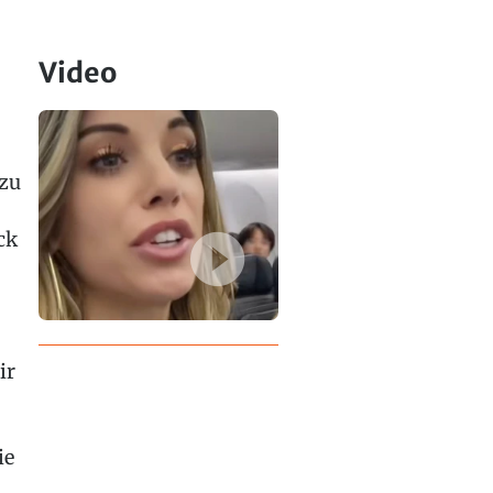
Video
 zu
ck
ir
ie