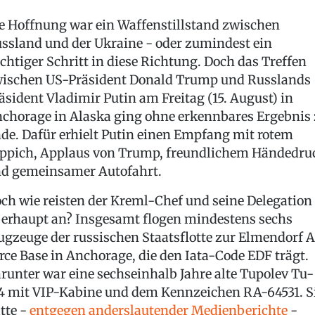
e Hoffnung war ein Waffenstillstand zwischen
ssland und der Ukraine - oder zumindest ein
chtiger Schritt in diese Richtung. Doch das Treffen
ischen US-Präsident Donald Trump und Russlands
äsident Vladimir Putin am Freitag (15. August) in
chorage in Alaska ging ohne erkennbares Ergebnis
de. Dafür erhielt Putin einen Empfang mit rotem
ppich, Applaus von Trump, freundlichem Händedru
d gemeinsamer Autofahrt.
ch wie reisten der Kreml-Chef und seine Delegation
erhaupt an? Insgesamt flogen mindestens sechs
ugzeuge der russischen Staatsflotte zur Elmendorf A
rce Base in Anchorage, die den Iata-Code EDF trägt.
runter war eine sechseinhalb Jahre alte Tupolev Tu-
4 mit VIP-Kabine und dem Kennzeichen RA-64531. S
tte -
entgegen anderslautender Medienberichte
-