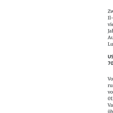
Zw
Il
vi
Ja
Au
Lu
US
7
Vo
ru
vo
01
Va
üb