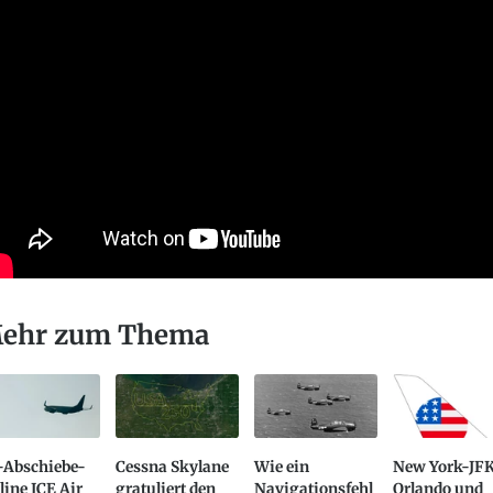
ehr zum Thema
-Abschiebe-
Cessna Skylane
Wie ein
New York-JFK
line ICE Air
gratuliert den
Navigationsfehl
Orlando und