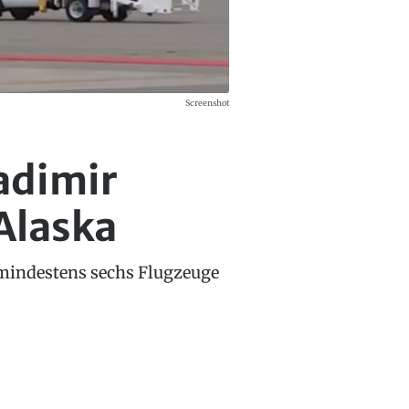
Screenshot
adimir
Alaska
 mindestens sechs Flugzeuge