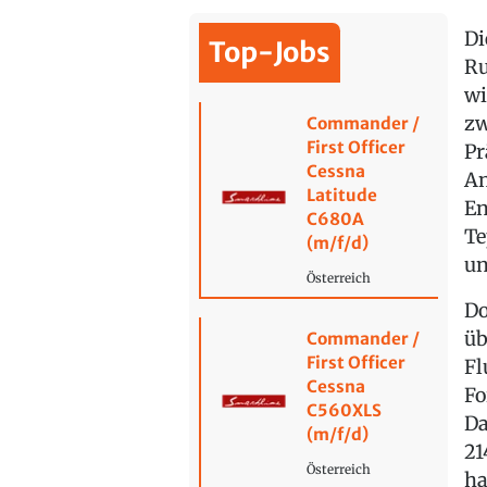
Di
Top-Jobs
Ru
wi
zw
Commander /
First Officer
Pr
Cessna
An
Latitude
En
C680A
Te
(m/f/d)
un
Österreich
Do
üb
Commander /
First Officer
Fl
Cessna
Fo
C560XLS
Da
(m/f/d)
21
Österreich
ha