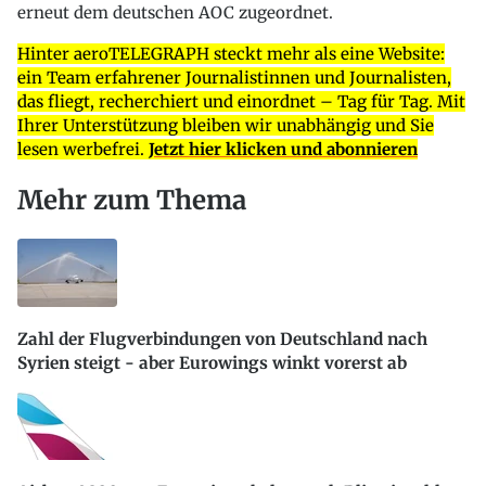
erneut dem deutschen AOC zugeordnet.
Hinter aeroTELEGRAPH steckt mehr als eine Website:
ein Team erfahrener Journalistinnen und Journalisten,
das fliegt, recherchiert und einordnet – Tag für Tag. Mit
Ihrer Unterstützung bleiben wir unabhängig und Sie
lesen werbefrei.
Jetzt hier klicken und abonnieren
Mehr zum Thema
Zahl der Flugverbindungen von Deutschland nach
Syrien steigt - aber Eurowings winkt vorerst ab